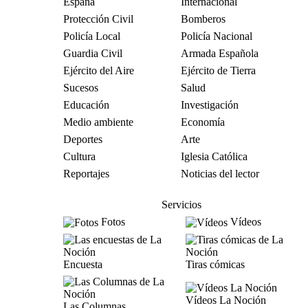
España
Internacional
Protección Civil
Bomberos
Policía Local
Policía Nacional
Guardia Civil
Armada Española
Ejército del Aire
Ejército de Tierra
Sucesos
Salud
Educación
Investigación
Medio ambiente
Economía
Deportes
Arte
Cultura
Iglesia Católica
Reportajes
Noticias del lector
Servicios
Fotos
Vídeos
Encuesta
Tiras cómicas
Vídeos La Noción
Las Columnas