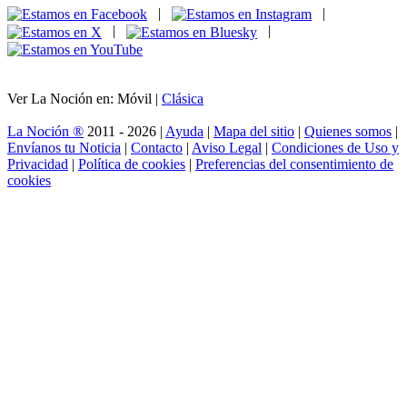
|
|
|
|
Ver La Noción en: Móvil |
Clásica
La Noción ®
2011 - 2026 |
Ayuda
|
Mapa del sitio
|
Quienes somos
|
Envíanos tu Noticia
|
Contacto
|
Aviso Legal
|
Condiciones de Uso y
Privacidad
|
Política de cookies
|
Preferencias del consentimiento de
cookies