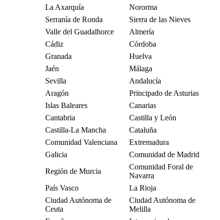
La Axarquía
Nororma
Serranía de Ronda
Sierra de las Nieves
Valle del Guadalhorce
Almería
Cádiz
Córdoba
Granada
Huelva
Jaén
Málaga
Sevilla
Andalucía
Aragón
Principado de Asturias
Islas Baleares
Canarias
Cantabria
Castilla y León
Castilla-La Mancha
Cataluña
Comunidad Valenciana
Extremadura
Galicia
Comunidad de Madrid
Comunidad Foral de
Región de Murcia
Navarra
País Vasco
La Rioja
Ciudad Autónoma de
Ciudad Autónoma de
Ceuta
Melilla