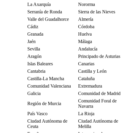
La Axarquía
Nororma
Serranía de Ronda
Sierra de las Nieves
Valle del Guadalhorce
Almería
Cádiz
Córdoba
Granada
Huelva
Jaén
Málaga
Sevilla
Andalucía
Aragón
Principado de Asturias
Islas Baleares
Canarias
Cantabria
Castilla y León
Castilla-La Mancha
Cataluña
Comunidad Valenciana
Extremadura
Galicia
Comunidad de Madrid
Comunidad Foral de
Región de Murcia
Navarra
País Vasco
La Rioja
Ciudad Autónoma de
Ciudad Autónoma de
Ceuta
Melilla