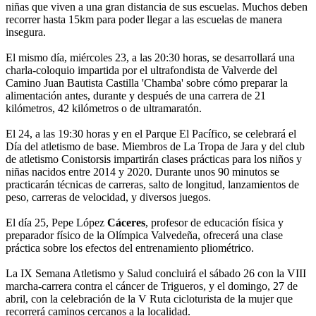
niñas que viven a una gran distancia de sus escuelas. Muchos deben
recorrer hasta 15km para poder llegar a las escuelas de manera
insegura.
El mismo día, miércoles 23, a las 20:30 horas, se desarrollará una
charla-coloquio impartida por el ultrafondista de Valverde del
Camino Juan Bautista Castilla 'Chamba' sobre cómo preparar la
alimentación antes, durante y después de una carrera de 21
kilómetros, 42 kilómetros o de ultramaratón.
El 24, a las 19:30 horas y en el Parque El Pacífico, se celebrará el
Día del atletismo de base. Miembros de La Tropa de Jara y del club
de atletismo Conistorsis impartirán clases prácticas para los niños y
niñas nacidos entre 2014 y 2020. Durante unos 90 minutos se
practicarán técnicas de carreras, salto de longitud, lanzamientos de
peso, carreras de velocidad, y diversos juegos.
El día 25, Pepe López
Cáceres
, profesor de educación física y
preparador físico de la Olímpica Valvedeña, ofrecerá una clase
práctica sobre los efectos del entrenamiento pliométrico.
La IX Semana Atletismo y Salud concluirá el sábado 26 con la VIII
marcha-carrera contra el cáncer de Trigueros, y el domingo, 27 de
abril, con la celebración de la V Ruta cicloturista de la mujer que
recorrerá caminos cercanos a la localidad.