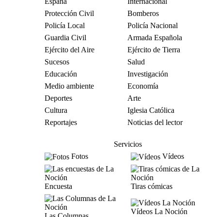
España
Internacional
Protección Civil
Bomberos
Policía Local
Policía Nacional
Guardia Civil
Armada Española
Ejército del Aire
Ejército de Tierra
Sucesos
Salud
Educación
Investigación
Medio ambiente
Economía
Deportes
Arte
Cultura
Iglesia Católica
Reportajes
Noticias del lector
Servicios
Fotos
Vídeos
Encuesta
Tiras cómicas
Vídeos La Noción
Las Columnas