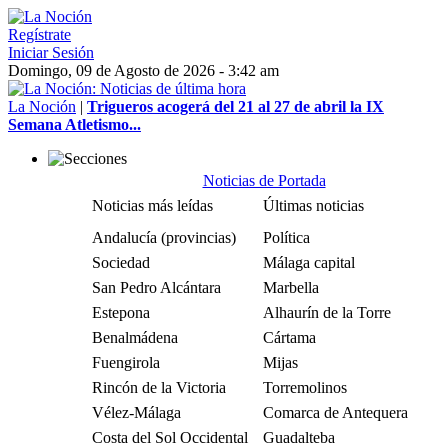
Regístrate
Iniciar Sesión
Domingo, 09 de Agosto de 2026 - 3:42 am
La Noción
|
Trigueros acogerá del 21 al 27 de abril la IX
Semana Atletismo...
Noticias de Portada
Noticias más leídas
Últimas noticias
Andalucía (provincias)
Política
Sociedad
Málaga capital
San Pedro Alcántara
Marbella
Estepona
Alhaurín de la Torre
Benalmádena
Cártama
Fuengirola
Mijas
Rincón de la Victoria
Torremolinos
Vélez-Málaga
Comarca de Antequera
Costa del Sol Occidental
Guadalteba