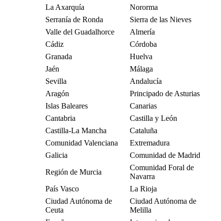
La Axarquía
Nororma
Serranía de Ronda
Sierra de las Nieves
Valle del Guadalhorce
Almería
Cádiz
Córdoba
Granada
Huelva
Jaén
Málaga
Sevilla
Andalucía
Aragón
Principado de Asturias
Islas Baleares
Canarias
Cantabria
Castilla y León
Castilla-La Mancha
Cataluña
Comunidad Valenciana
Extremadura
Galicia
Comunidad de Madrid
Comunidad Foral de
Región de Murcia
Navarra
País Vasco
La Rioja
Ciudad Autónoma de
Ciudad Autónoma de
Ceuta
Melilla