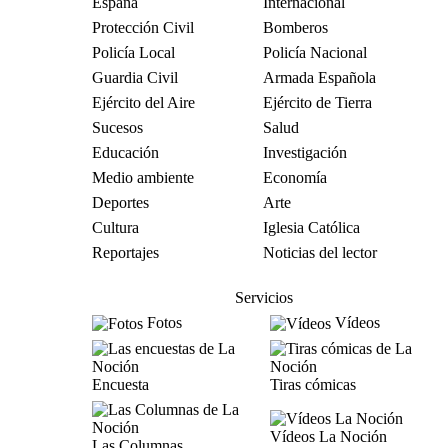
España
Internacional
Protección Civil
Bomberos
Policía Local
Policía Nacional
Guardia Civil
Armada Española
Ejército del Aire
Ejército de Tierra
Sucesos
Salud
Educación
Investigación
Medio ambiente
Economía
Deportes
Arte
Cultura
Iglesia Católica
Reportajes
Noticias del lector
Servicios
Fotos
Vídeos
Encuesta
Tiras cómicas
Vídeos La Noción
Las Columnas