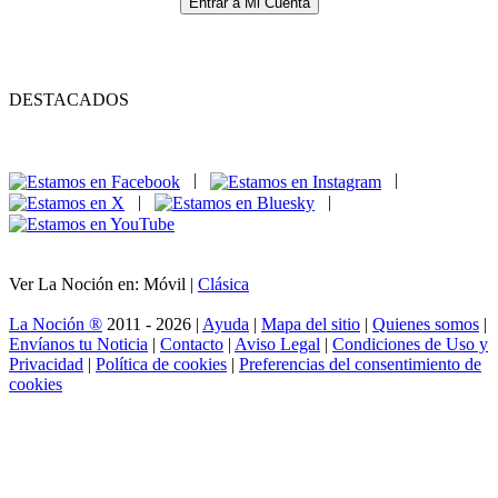
Entrar a Mi Cuenta
DESTACADOS
|
|
|
|
Ver La Noción en: Móvil |
Clásica
La Noción ®
2011 - 2026 |
Ayuda
|
Mapa del sitio
|
Quienes somos
|
Envíanos tu Noticia
|
Contacto
|
Aviso Legal
|
Condiciones de Uso y
Privacidad
|
Política de cookies
|
Preferencias del consentimiento de
cookies