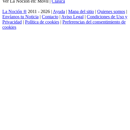
Ver La Noción en: Móvil |
Clásica
La Noción ®
2011 - 2026 |
Ayuda
|
Mapa del sitio
|
Quienes somos
|
Envíanos tu Noticia
|
Contacto
|
Aviso Legal
|
Condiciones de Uso y
Privacidad
|
Política de cookies
|
Preferencias del consentimiento de
cookies