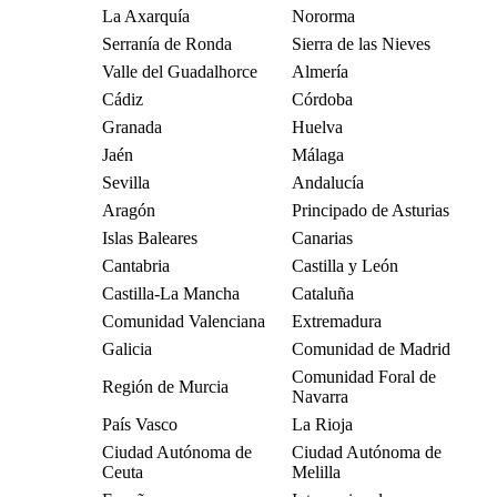
La Axarquía
Nororma
Serranía de Ronda
Sierra de las Nieves
Valle del Guadalhorce
Almería
Cádiz
Córdoba
Granada
Huelva
Jaén
Málaga
Sevilla
Andalucía
Aragón
Principado de Asturias
Islas Baleares
Canarias
Cantabria
Castilla y León
Castilla-La Mancha
Cataluña
Comunidad Valenciana
Extremadura
Galicia
Comunidad de Madrid
Comunidad Foral de
Región de Murcia
Navarra
País Vasco
La Rioja
Ciudad Autónoma de
Ciudad Autónoma de
Ceuta
Melilla