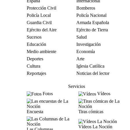
España
Internacional
Protección Civil
Bomberos
Policía Local
Policía Nacional
Guardia Civil
Armada Española
Ejército del Aire
Ejército de Tierra
Sucesos
Salud
Educación
Investigación
Medio ambiente
Economía
Deportes
Arte
Cultura
Iglesia Católica
Reportajes
Noticias del lector
Servicios
Fotos
Vídeos
Encuesta
Tiras cómicas
Vídeos La Noción
Las Columnas