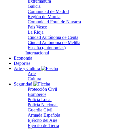
Extremadura
Galicia
Comunidad de Madrid
Región de Murcia
Comunidad Foral de Navarra
País Vasco
La Rioja
Ciudad Autónoma de Ceuta
Ciudad Autónoma de Melilla
España (autonomías)
Internacional
Economía
Deportes
Arte y Cultura
Arte
Cultura
Seguridad
Protección Civil
Bomberos
Policía Local
Policía Nacional
Guardia Civil
Armada Española
Ejército del Aire
Ejército de Tierra