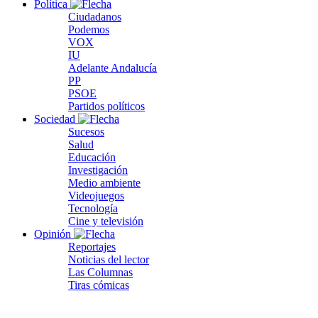
Política
Ciudadanos
Podemos
VOX
IU
Adelante Andalucía
PP
PSOE
Partidos políticos
Sociedad
Sucesos
Salud
Educación
Investigación
Medio ambiente
Videojuegos
Tecnología
Cine y televisión
Opinión
Reportajes
Noticias del lector
Las Columnas
Tiras cómicas