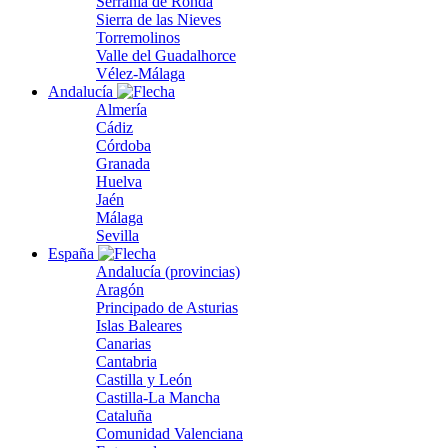
Serranía de Ronda
Sierra de las Nieves
Torremolinos
Valle del Guadalhorce
Vélez-Málaga
Andalucía
Almería
Cádiz
Córdoba
Granada
Huelva
Jaén
Málaga
Sevilla
España
Andalucía (provincias)
Aragón
Principado de Asturias
Islas Baleares
Canarias
Cantabria
Castilla y León
Castilla-La Mancha
Cataluña
Comunidad Valenciana