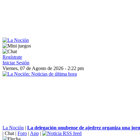
Regístrate
Iniciar Sesión
Viernes, 07 de Agosto de 2026 - 2:22 pm
La Noción
|
La delegación onubense de ajedrez organiza una jorn
|
Chat
|
Foro
|
App
|