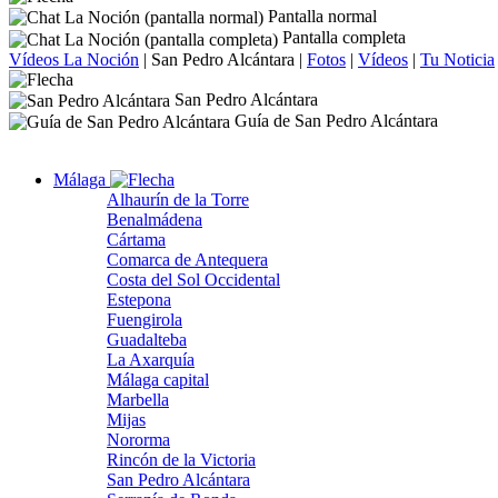
Pantalla normal
Pantalla completa
Vídeos La Noción
|
San Pedro Alcántara
|
Fotos
|
Vídeos
|
Tu Noticia
San Pedro Alcántara
Guía de San Pedro Alcántara
Málaga
Alhaurín de la Torre
Benalmádena
Cártama
Comarca de Antequera
Costa del Sol Occidental
Estepona
Fuengirola
Guadalteba
La Axarquía
Málaga capital
Marbella
Mijas
Nororma
Rincón de la Victoria
San Pedro Alcántara