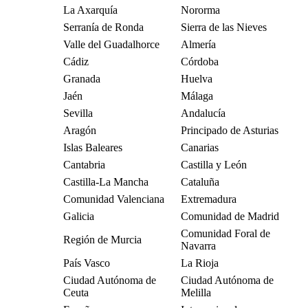
La Axarquía
Nororma
Serranía de Ronda
Sierra de las Nieves
Valle del Guadalhorce
Almería
Cádiz
Córdoba
Granada
Huelva
Jaén
Málaga
Sevilla
Andalucía
Aragón
Principado de Asturias
Islas Baleares
Canarias
Cantabria
Castilla y León
Castilla-La Mancha
Cataluña
Comunidad Valenciana
Extremadura
Galicia
Comunidad de Madrid
Comunidad Foral de
Región de Murcia
Navarra
País Vasco
La Rioja
Ciudad Autónoma de
Ciudad Autónoma de
Ceuta
Melilla