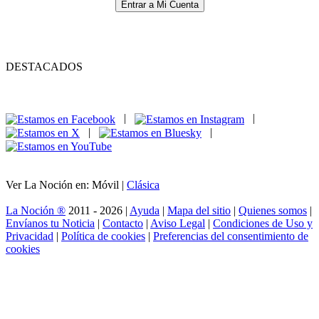
Entrar a Mi Cuenta
DESTACADOS
|
|
|
|
Ver La Noción en: Móvil |
Clásica
La Noción ®
2011 - 2026 |
Ayuda
|
Mapa del sitio
|
Quienes somos
|
Envíanos tu Noticia
|
Contacto
|
Aviso Legal
|
Condiciones de Uso y
Privacidad
|
Política de cookies
|
Preferencias del consentimiento de
cookies