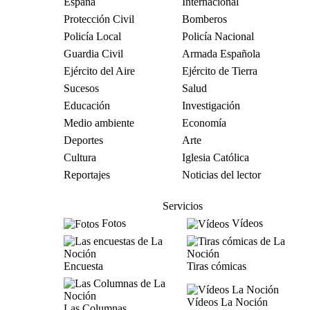
España
Internacional
Protección Civil
Bomberos
Policía Local
Policía Nacional
Guardia Civil
Armada Española
Ejército del Aire
Ejército de Tierra
Sucesos
Salud
Educación
Investigación
Medio ambiente
Economía
Deportes
Arte
Cultura
Iglesia Católica
Reportajes
Noticias del lector
Servicios
Fotos
Vídeos
Encuesta
Tiras cómicas
Vídeos La Noción
Las Columnas