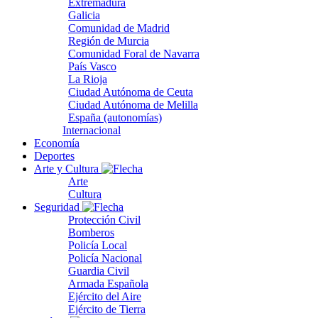
Extremadura
Galicia
Comunidad de Madrid
Región de Murcia
Comunidad Foral de Navarra
País Vasco
La Rioja
Ciudad Autónoma de Ceuta
Ciudad Autónoma de Melilla
España (autonomías)
Internacional
Economía
Deportes
Arte y Cultura
Arte
Cultura
Seguridad
Protección Civil
Bomberos
Policía Local
Policía Nacional
Guardia Civil
Armada Española
Ejército del Aire
Ejército de Tierra