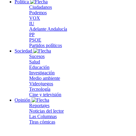
Política
Ciudadanos
Podemos
VOX
IU
Adelante Andalucía
PP
PSOE
Partidos políticos
Sociedad
Sucesos
Salud
Educación
Investigación
Medio ambiente
Videojuegos
Tecnología
Cine y televisión
Opinión
Reportajes
Noticias del lector
Las Columnas
Tiras cómicas