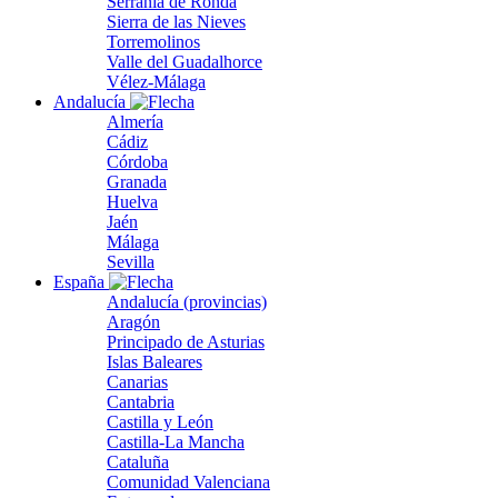
Serranía de Ronda
Sierra de las Nieves
Torremolinos
Valle del Guadalhorce
Vélez-Málaga
Andalucía
Almería
Cádiz
Córdoba
Granada
Huelva
Jaén
Málaga
Sevilla
España
Andalucía (provincias)
Aragón
Principado de Asturias
Islas Baleares
Canarias
Cantabria
Castilla y León
Castilla-La Mancha
Cataluña
Comunidad Valenciana