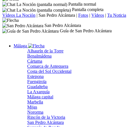
Pantalla normal
Pantalla completa
Vídeos La Noción
|
San Pedro Alcántara
|
Fotos
|
Vídeos
|
Tu Noticia
San Pedro Alcántara
Guía de San Pedro Alcántara
Málaga
Alhaurín de la Torre
Benalmádena
Cártama
Comarca de Antequera
Costa del Sol Occidental
Estepona
Fuengirola
Guadalteba
La Axarquía
Málaga capital
Marbella
Mijas
Nororma
Rincón de la Victoria
San Pedro Alcántara