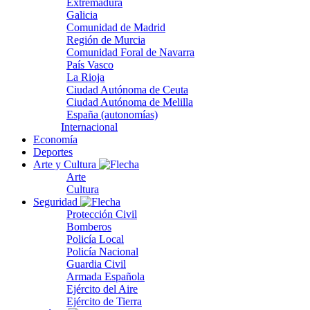
Extremadura
Galicia
Comunidad de Madrid
Región de Murcia
Comunidad Foral de Navarra
País Vasco
La Rioja
Ciudad Autónoma de Ceuta
Ciudad Autónoma de Melilla
España (autonomías)
Internacional
Economía
Deportes
Arte y Cultura
Arte
Cultura
Seguridad
Protección Civil
Bomberos
Policía Local
Policía Nacional
Guardia Civil
Armada Española
Ejército del Aire
Ejército de Tierra