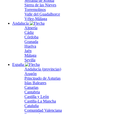
Serranía de Ronda
Sierra de las Nieves
Torremolinos
Valle del Guadalhorce
Vélez-Málaga
Andalucía
Almería
Cádiz
Córdoba
Granada
Huelva
Jaén
Málaga
Sevilla
España
Andalucía (provincias)
Aragón
Principado de Asturias
Islas Baleares
Canarias
Cantabria
Castilla y León
Castilla-La Mancha
Cataluña
Comunidad Valenciana