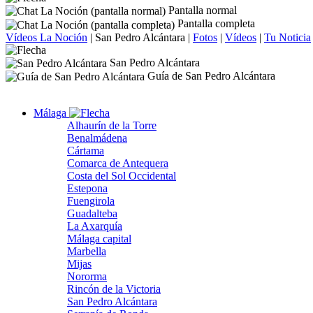
Pantalla normal
Pantalla completa
Vídeos La Noción
|
San Pedro Alcántara
|
Fotos
|
Vídeos
|
Tu Noticia
San Pedro Alcántara
Guía de San Pedro Alcántara
Málaga
Alhaurín de la Torre
Benalmádena
Cártama
Comarca de Antequera
Costa del Sol Occidental
Estepona
Fuengirola
Guadalteba
La Axarquía
Málaga capital
Marbella
Mijas
Nororma
Rincón de la Victoria
San Pedro Alcántara