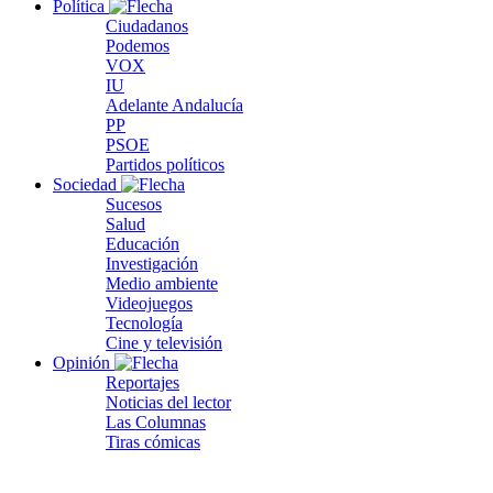
Política
Ciudadanos
Podemos
VOX
IU
Adelante Andalucía
PP
PSOE
Partidos políticos
Sociedad
Sucesos
Salud
Educación
Investigación
Medio ambiente
Videojuegos
Tecnología
Cine y televisión
Opinión
Reportajes
Noticias del lector
Las Columnas
Tiras cómicas