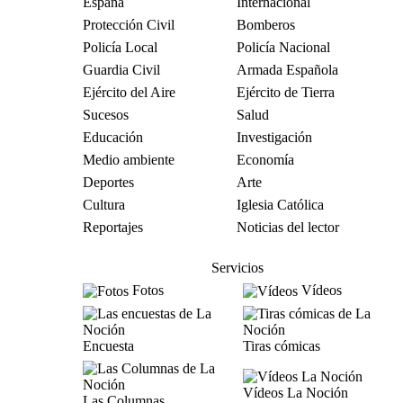
España
Internacional
Protección Civil
Bomberos
Policía Local
Policía Nacional
Guardia Civil
Armada Española
Ejército del Aire
Ejército de Tierra
Sucesos
Salud
Educación
Investigación
Medio ambiente
Economía
Deportes
Arte
Cultura
Iglesia Católica
Reportajes
Noticias del lector
Servicios
Fotos
Vídeos
Encuesta
Tiras cómicas
Vídeos La Noción
Las Columnas