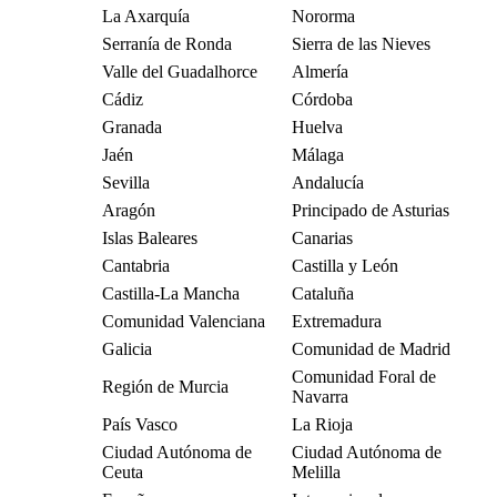
La Axarquía
Nororma
Serranía de Ronda
Sierra de las Nieves
Valle del Guadalhorce
Almería
Cádiz
Córdoba
Granada
Huelva
Jaén
Málaga
Sevilla
Andalucía
Aragón
Principado de Asturias
Islas Baleares
Canarias
Cantabria
Castilla y León
Castilla-La Mancha
Cataluña
Comunidad Valenciana
Extremadura
Galicia
Comunidad de Madrid
Comunidad Foral de
Región de Murcia
Navarra
País Vasco
La Rioja
Ciudad Autónoma de
Ciudad Autónoma de
Ceuta
Melilla