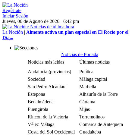
Regístrate
Iniciar Sesión
Jueves, 06 de Agosto de 2026 - 6:42 pm
La Noción
|
Almonte activa un plan especial en El Rocío por el
Día...
Noticias de Portada
Noticias más leídas
Últimas noticias
Andalucía (provincias)
Política
Sociedad
Málaga capital
San Pedro Alcántara
Marbella
Estepona
Alhaurín de la Torre
Benalmádena
Cártama
Fuengirola
Mijas
Rincón de la Victoria
Torremolinos
Vélez-Málaga
Comarca de Antequera
Costa del Sol Occidental
Guadalteba