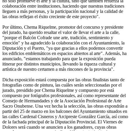
no solo promueve el arte y la cultura, sino que también refuerza la
colaboración entre instituciones, haciendo que nuestras tradiciones
lleguen a más personas, y la participación nacional y la calidad de
las obras reflejan el éxito creciente de este proyecto".
Por último, Chema Riquelme, promotor del concurso y presidente
del jurado, ha querido resaltar el valor de llevar el arte a la calle,
"porque el Balcón Cofrade une arte, tradición, sentimiento y
emoción" y ha agradecido la colaboración con el Ayuntamiento, la
Diputación y el Puerto, "ya que gracias a ellos podemos convertir
los edificios emblemáticos en espacios abiertos al arte". Además, ha
anunciado, "estamos trabajando para que la exposición pueda
itinerar por distintos municipios, llevando la riqueza cultural y
artística de nuestro certamen a más rincones de la provincia".
Dicha exposición estará compuesta por las obras finalistas tanto de
fotografías como de pintura, las cuáles serán seleccionadas por el
jurado, presidido por Chema Riquelme y compuesto por está
compuesto por fotógrafos profesionales, así como representante del
Consejo de Hermandades y de la Asociación Profesional de Arte
Sacro Onubense. Una vez hecha la selección, las obras expondrán a
partir del 25 de marzo en los balcones del Ayuntamiento situados en
las calles Cardenal Cisneros y Arcipreste González García, así como
de la fachada principal de la Diputación Provincial. El Viernes de
Dolores será cuando se anuncien a los ganadores, cuyas obras