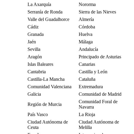
La Axarquía
Nororma
Serranía de Ronda
Sierra de las Nieves
Valle del Guadalhorce
Almería
Cádiz
Córdoba
Granada
Huelva
Jaén
Málaga
Sevilla
Andalucía
Aragón
Principado de Asturias
Islas Baleares
Canarias
Cantabria
Castilla y León
Castilla-La Mancha
Cataluña
Comunidad Valenciana
Extremadura
Galicia
Comunidad de Madrid
Comunidad Foral de
Región de Murcia
Navarra
País Vasco
La Rioja
Ciudad Autónoma de
Ciudad Autónoma de
Ceuta
Melilla