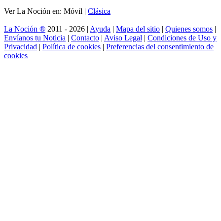
Ver La Noción en: Móvil |
Clásica
La Noción ®
2011 - 2026 |
Ayuda
|
Mapa del sitio
|
Quienes somos
|
Envíanos tu Noticia
|
Contacto
|
Aviso Legal
|
Condiciones de Uso y
Privacidad
|
Política de cookies
|
Preferencias del consentimiento de
cookies