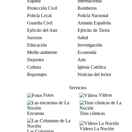
España
Internacional
Protección Civil
Bomberos
Policía Local
Policía Nacional
Guardia Civil
Armada Española
Ejército del Aire
Ejército de Tierra
Sucesos
Salud
Educación
Investigación
Medio ambiente
Economía
Deportes
Arte
Cultura
Iglesia Católica
Reportajes
Noticias del lector
Servicios
Fotos
Vídeos
Encuesta
Tiras cómicas
Vídeos La Noción
Las Columnas