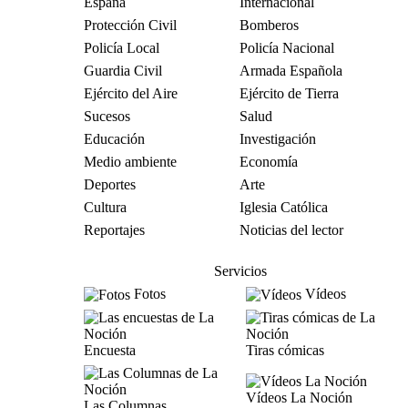
España
Internacional
Protección Civil
Bomberos
Policía Local
Policía Nacional
Guardia Civil
Armada Española
Ejército del Aire
Ejército de Tierra
Sucesos
Salud
Educación
Investigación
Medio ambiente
Economía
Deportes
Arte
Cultura
Iglesia Católica
Reportajes
Noticias del lector
Servicios
Fotos
Vídeos
Encuesta
Tiras cómicas
Vídeos La Noción
Las Columnas