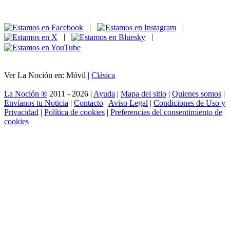
|
|
|
|
Ver La Noción en: Móvil |
Clásica
La Noción ®
2011 - 2026 |
Ayuda
|
Mapa del sitio
|
Quienes somos
|
Envíanos tu Noticia
|
Contacto
|
Aviso Legal
|
Condiciones de Uso y
Privacidad
|
Política de cookies
|
Preferencias del consentimiento de
cookies