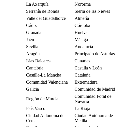
La Axarquía
Nororma
Serranía de Ronda
Sierra de las Nieves
Valle del Guadalhorce
Almería
Cádiz
Córdoba
Granada
Huelva
Jaén
Málaga
Sevilla
Andalucía
Aragón
Principado de Asturias
Islas Baleares
Canarias
Cantabria
Castilla y León
Castilla-La Mancha
Cataluña
Comunidad Valenciana
Extremadura
Galicia
Comunidad de Madrid
Comunidad Foral de
Región de Murcia
Navarra
País Vasco
La Rioja
Ciudad Autónoma de
Ciudad Autónoma de
Ceuta
Melilla