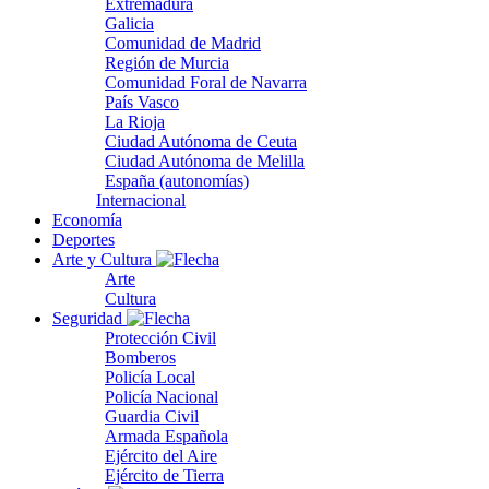
Extremadura
Galicia
Comunidad de Madrid
Región de Murcia
Comunidad Foral de Navarra
País Vasco
La Rioja
Ciudad Autónoma de Ceuta
Ciudad Autónoma de Melilla
España (autonomías)
Internacional
Economía
Deportes
Arte y Cultura
Arte
Cultura
Seguridad
Protección Civil
Bomberos
Policía Local
Policía Nacional
Guardia Civil
Armada Española
Ejército del Aire
Ejército de Tierra