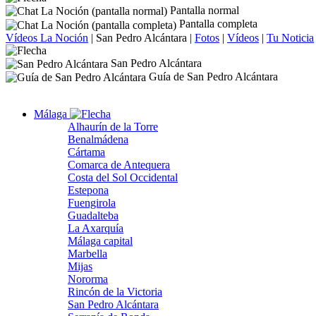
Pantalla normal
Pantalla completa
Vídeos La Noción
|
San Pedro Alcántara
|
Fotos
|
Vídeos
|
Tu Noticia
San Pedro Alcántara
Guía de San Pedro Alcántara
Málaga
Alhaurín de la Torre
Benalmádena
Cártama
Comarca de Antequera
Costa del Sol Occidental
Estepona
Fuengirola
Guadalteba
La Axarquía
Málaga capital
Marbella
Mijas
Nororma
Rincón de la Victoria
San Pedro Alcántara