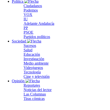
Política
Ciudadanos
Podemos
VOX
IU
Adelante Andalucía
PP
PSOE
Partidos políticos
Sociedad
Sucesos
Salud
Educación
Investigación
Medio ambiente
Videojuegos
Tecnología
Cine y televisión
Opinión
Reportajes
Noticias del lector
Las Columnas
Tiras cómicas