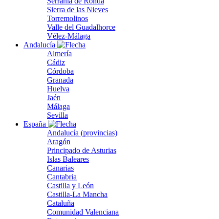
Serranía de Ronda
Sierra de las Nieves
Torremolinos
Valle del Guadalhorce
Vélez-Málaga
Andalucía
Almería
Cádiz
Córdoba
Granada
Huelva
Jaén
Málaga
Sevilla
España
Andalucía (provincias)
Aragón
Principado de Asturias
Islas Baleares
Canarias
Cantabria
Castilla y León
Castilla-La Mancha
Cataluña
Comunidad Valenciana