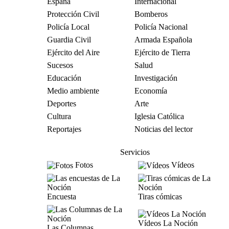
España
Internacional
Protección Civil
Bomberos
Policía Local
Policía Nacional
Guardia Civil
Armada Española
Ejército del Aire
Ejército de Tierra
Sucesos
Salud
Educación
Investigación
Medio ambiente
Economía
Deportes
Arte
Cultura
Iglesia Católica
Reportajes
Noticias del lector
Servicios
Fotos
Vídeos
Encuesta
Tiras cómicas
Vídeos La Noción
Las Columnas