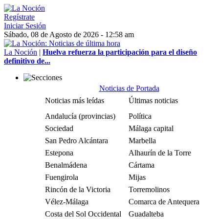
Regístrate
Iniciar Sesión
Sábado, 08 de Agosto de 2026 - 12:58 am
La Noción
|
Huelva refuerza la participación para el diseño
definitivo de...
Noticias de Portada
Noticias más leídas
Últimas noticias
Andalucía (provincias)
Política
Sociedad
Málaga capital
San Pedro Alcántara
Marbella
Estepona
Alhaurín de la Torre
Benalmádena
Cártama
Fuengirola
Mijas
Rincón de la Victoria
Torremolinos
Vélez-Málaga
Comarca de Antequera
Costa del Sol Occidental
Guadalteba