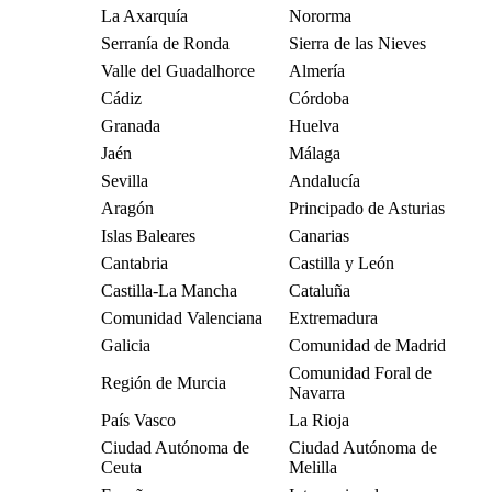
La Axarquía
Nororma
Serranía de Ronda
Sierra de las Nieves
Valle del Guadalhorce
Almería
Cádiz
Córdoba
Granada
Huelva
Jaén
Málaga
Sevilla
Andalucía
Aragón
Principado de Asturias
Islas Baleares
Canarias
Cantabria
Castilla y León
Castilla-La Mancha
Cataluña
Comunidad Valenciana
Extremadura
Galicia
Comunidad de Madrid
Comunidad Foral de
Región de Murcia
Navarra
País Vasco
La Rioja
Ciudad Autónoma de
Ciudad Autónoma de
Ceuta
Melilla