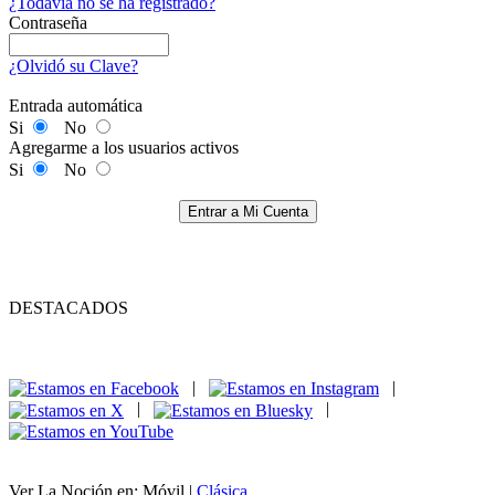
¿Todavía no se ha registrado?
Contraseña
¿Olvidó su Clave?
Entrada automática
Si
No
Agregarme a los usuarios activos
Si
No
Entrar a Mi Cuenta
DESTACADOS
|
|
|
|
Ver La Noción en: Móvil |
Clásica