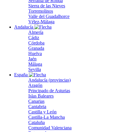
Serranía de Ronda
Sierra de las Nieves
Torremolinos
Valle del Guadalhorce
Vélez-Málaga
Andalucía
Almería
Cádiz
Córdoba
Granada
Huelva
Jaén
Málaga
Sevilla
España
Andalucía (provincias)
Aragón
Principado de Asturias
Islas Baleares
Canarias
Cantabria
Castilla y León
Castilla-La Mancha
Cataluña
Comunidad Valenciana