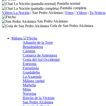
Pantalla normal
Pantalla completa
Vídeos La Noción
|
San Pedro Alcántara
|
Fotos
|
Vídeos
|
Tu Noticia
San Pedro Alcántara
Guía de San Pedro Alcántara
Málaga
Alhaurín de la Torre
Benalmádena
Cártama
Comarca de Antequera
Costa del Sol Occidental
Estepona
Fuengirola
Guadalteba
La Axarquía
Málaga capital
Marbella
Mijas
Nororma
Rincón de la Victoria
San Pedro Alcántara