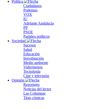
Política
Ciudadanos
Podemos
VOX
IU
Adelante Andalucía
PP
PSOE
Partidos políticos
Sociedad
Sucesos
Salud
Educación
Investigación
Medio ambiente
Videojuegos
Tecnología
Cine y televisión
Opinión
Reportajes
Noticias del lector
Las Columnas
Tiras cómicas