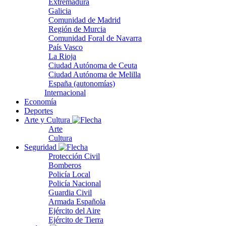
Extremadura
Galicia
Comunidad de Madrid
Región de Murcia
Comunidad Foral de Navarra
País Vasco
La Rioja
Ciudad Autónoma de Ceuta
Ciudad Autónoma de Melilla
España (autonomías)
Internacional
Economía
Deportes
Arte y Cultura
Arte
Cultura
Seguridad
Protección Civil
Bomberos
Policía Local
Policía Nacional
Guardia Civil
Armada Española
Ejército del Aire
Ejército de Tierra