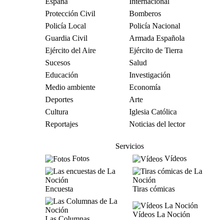
España
Internacional
Protección Civil
Bomberos
Policía Local
Policía Nacional
Guardia Civil
Armada Española
Ejército del Aire
Ejército de Tierra
Sucesos
Salud
Educación
Investigación
Medio ambiente
Economía
Deportes
Arte
Cultura
Iglesia Católica
Reportajes
Noticias del lector
Servicios
Fotos
Vídeos
Encuesta
Tiras cómicas
Vídeos La Noción
Las Columnas