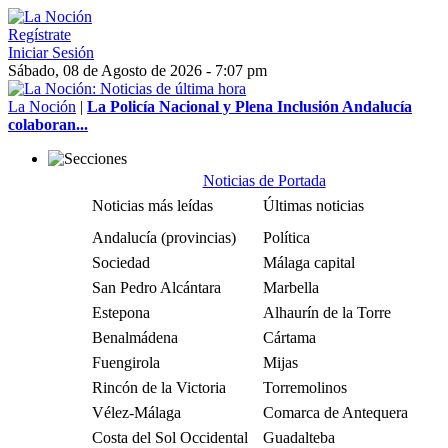
Regístrate
Iniciar Sesión
Sábado, 08 de Agosto de 2026 - 7:07 pm
La Noción
|
La Policía Nacional y Plena Inclusión Andalucía
colaboran...
Noticias de Portada
Noticias más leídas
Últimas noticias
Andalucía (provincias)
Política
Sociedad
Málaga capital
San Pedro Alcántara
Marbella
Estepona
Alhaurín de la Torre
Benalmádena
Cártama
Fuengirola
Mijas
Rincón de la Victoria
Torremolinos
Vélez-Málaga
Comarca de Antequera
Costa del Sol Occidental
Guadalteba