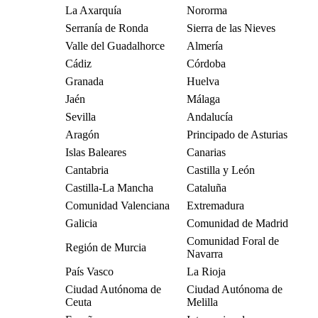
La Axarquía
Nororma
Serranía de Ronda
Sierra de las Nieves
Valle del Guadalhorce
Almería
Cádiz
Córdoba
Granada
Huelva
Jaén
Málaga
Sevilla
Andalucía
Aragón
Principado de Asturias
Islas Baleares
Canarias
Cantabria
Castilla y León
Castilla-La Mancha
Cataluña
Comunidad Valenciana
Extremadura
Galicia
Comunidad de Madrid
Comunidad Foral de
Región de Murcia
Navarra
País Vasco
La Rioja
Ciudad Autónoma de
Ciudad Autónoma de
Ceuta
Melilla