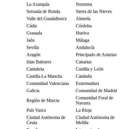
La Axarquía
Nororma
Serranía de Ronda
Sierra de las Nieves
Valle del Guadalhorce
Almería
Cádiz
Córdoba
Granada
Huelva
Jaén
Málaga
Sevilla
Andalucía
Aragón
Principado de Asturias
Islas Baleares
Canarias
Cantabria
Castilla y León
Castilla-La Mancha
Cataluña
Comunidad Valenciana
Extremadura
Galicia
Comunidad de Madrid
Comunidad Foral de
Región de Murcia
Navarra
País Vasco
La Rioja
Ciudad Autónoma de
Ciudad Autónoma de
Ceuta
Melilla