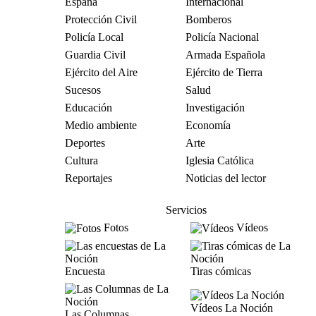
España
Internacional
Protección Civil
Bomberos
Policía Local
Policía Nacional
Guardia Civil
Armada Española
Ejército del Aire
Ejército de Tierra
Sucesos
Salud
Educación
Investigación
Medio ambiente
Economía
Deportes
Arte
Cultura
Iglesia Católica
Reportajes
Noticias del lector
Servicios
Fotos
Vídeos
Encuesta
Tiras cómicas
Vídeos La Noción
Las Columnas