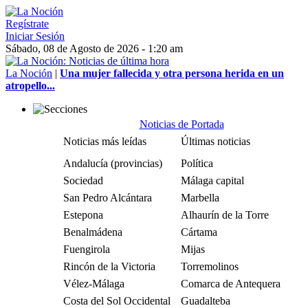
Regístrate
Iniciar Sesión
Sábado, 08 de Agosto de 2026 - 1:20 am
La Noción
|
Una mujer fallecida y otra persona herida en un
atropello...
Noticias de Portada
Noticias más leídas
Últimas noticias
Andalucía (provincias)
Política
Sociedad
Málaga capital
San Pedro Alcántara
Marbella
Estepona
Alhaurín de la Torre
Benalmádena
Cártama
Fuengirola
Mijas
Rincón de la Victoria
Torremolinos
Vélez-Málaga
Comarca de Antequera
Costa del Sol Occidental
Guadalteba