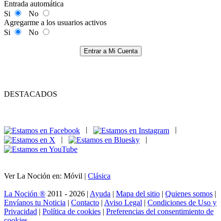
Entrada automática
Si
No
Agregarme a los usuarios activos
Si
No
Entrar a Mi Cuenta
DESTACADOS
|
|
|
|
Ver La Noción en: Móvil |
Clásica
La Noción ®
2011 - 2026 |
Ayuda
|
Mapa del sitio
|
Quienes somos
|
Envíanos tu Noticia
|
Contacto
|
Aviso Legal
|
Condiciones de Uso y
Privacidad
|
Política de cookies
|
Preferencias del consentimiento de
cookies