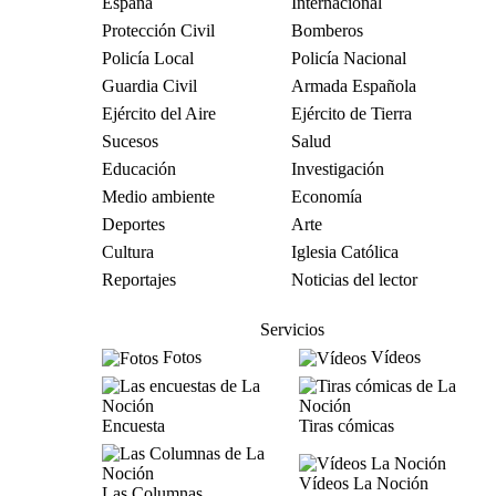
España
Internacional
Protección Civil
Bomberos
Policía Local
Policía Nacional
Guardia Civil
Armada Española
Ejército del Aire
Ejército de Tierra
Sucesos
Salud
Educación
Investigación
Medio ambiente
Economía
Deportes
Arte
Cultura
Iglesia Católica
Reportajes
Noticias del lector
Servicios
Fotos
Vídeos
Encuesta
Tiras cómicas
Vídeos La Noción
Las Columnas