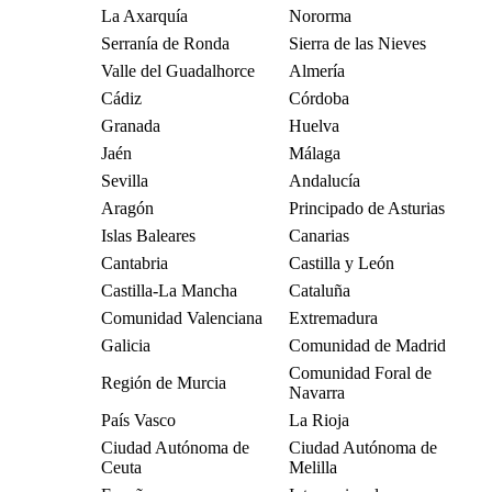
La Axarquía
Nororma
Serranía de Ronda
Sierra de las Nieves
Valle del Guadalhorce
Almería
Cádiz
Córdoba
Granada
Huelva
Jaén
Málaga
Sevilla
Andalucía
Aragón
Principado de Asturias
Islas Baleares
Canarias
Cantabria
Castilla y León
Castilla-La Mancha
Cataluña
Comunidad Valenciana
Extremadura
Galicia
Comunidad de Madrid
Comunidad Foral de
Región de Murcia
Navarra
País Vasco
La Rioja
Ciudad Autónoma de
Ciudad Autónoma de
Ceuta
Melilla