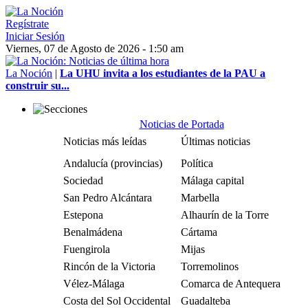
Regístrate
Iniciar Sesión
Viernes, 07 de Agosto de 2026 - 1:50 am
La Noción
|
La UHU invita a los estudiantes de la PAU a
construir su...
Noticias de Portada
Noticias más leídas
Últimas noticias
Andalucía (provincias)
Política
Sociedad
Málaga capital
San Pedro Alcántara
Marbella
Estepona
Alhaurín de la Torre
Benalmádena
Cártama
Fuengirola
Mijas
Rincón de la Victoria
Torremolinos
Vélez-Málaga
Comarca de Antequera
Costa del Sol Occidental
Guadalteba