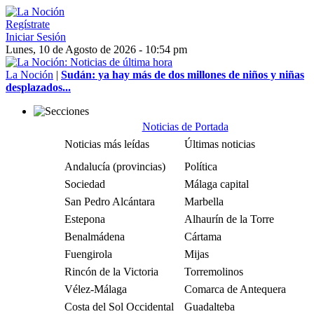
Regístrate
Iniciar Sesión
Lunes, 10 de Agosto de 2026 - 10:54 pm
La Noción
|
Sudán: ya hay más de dos millones de niños y niñas
desplazados...
Noticias de Portada
Noticias más leídas
Últimas noticias
Andalucía (provincias)
Política
Sociedad
Málaga capital
San Pedro Alcántara
Marbella
Estepona
Alhaurín de la Torre
Benalmádena
Cártama
Fuengirola
Mijas
Rincón de la Victoria
Torremolinos
Vélez-Málaga
Comarca de Antequera
Costa del Sol Occidental
Guadalteba