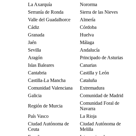
La Axarquía
Nororma
Serranía de Ronda
Sierra de las Nieves
Valle del Guadalhorce
Almería
Cádiz
Córdoba
Granada
Huelva
Jaén
Málaga
Sevilla
Andalucía
Aragón
Principado de Asturias
Islas Baleares
Canarias
Cantabria
Castilla y León
Castilla-La Mancha
Cataluña
Comunidad Valenciana
Extremadura
Galicia
Comunidad de Madrid
Comunidad Foral de
Región de Murcia
Navarra
País Vasco
La Rioja
Ciudad Autónoma de
Ciudad Autónoma de
Ceuta
Melilla