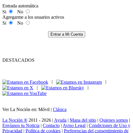
Entrada automática
Si
No
Agregarme a los usuarios activos
Si
No
Entrar a Mi Cuenta
DESTACADOS
|
|
|
|
Ver La Noción en: Móvil |
Clásica
La Noción ®
2011 - 2026 |
Ayuda
|
Mapa del sitio
|
Quienes somos
|
Envíanos tu Noticia
|
Contacto
|
Aviso Legal
|
Condiciones de Uso y
Privacidad
|
Política de cookies
|
Preferencias del consentimiento de