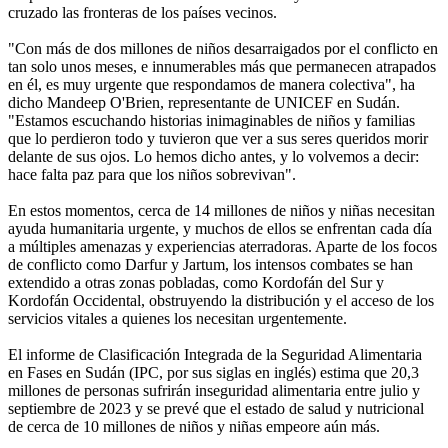
cruzado las fronteras de los países vecinos.
"Con más de dos millones de niños desarraigados por el conflicto en
tan solo unos meses, e innumerables más que permanecen atrapados
en él, es muy urgente que respondamos de manera colectiva", ha
dicho Mandeep O'Brien, representante de UNICEF en Sudán.
"Estamos escuchando historias inimaginables de niños y familias
que lo perdieron todo y tuvieron que ver a sus seres queridos morir
delante de sus ojos. Lo hemos dicho antes, y lo volvemos a decir:
hace falta paz para que los niños sobrevivan".
En estos momentos, cerca de 14 millones de niños y niñas necesitan
ayuda humanitaria urgente, y muchos de ellos se enfrentan cada día
a múltiples amenazas y experiencias aterradoras. Aparte de los focos
de conflicto como Darfur y Jartum, los intensos combates se han
extendido a otras zonas pobladas, como Kordofán del Sur y
Kordofán Occidental, obstruyendo la distribución y el acceso de los
servicios vitales a quienes los necesitan urgentemente.
El informe de Clasificación Integrada de la Seguridad Alimentaria
en Fases en Sudán (IPC, por sus siglas en inglés) estima que 20,3
millones de personas sufrirán inseguridad alimentaria entre julio y
septiembre de 2023 y se prevé que el estado de salud y nutricional
de cerca de 10 millones de niños y niñas empeore aún más.