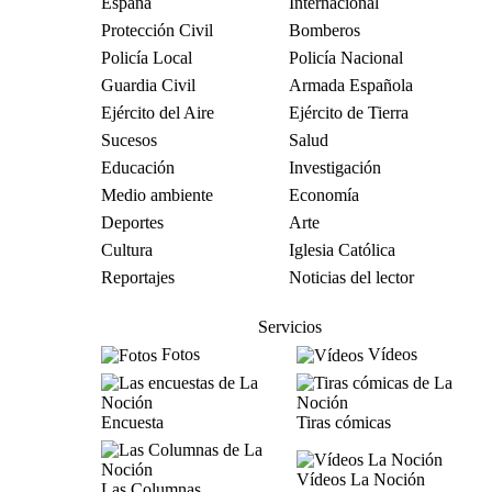
España
Internacional
Protección Civil
Bomberos
Policía Local
Policía Nacional
Guardia Civil
Armada Española
Ejército del Aire
Ejército de Tierra
Sucesos
Salud
Educación
Investigación
Medio ambiente
Economía
Deportes
Arte
Cultura
Iglesia Católica
Reportajes
Noticias del lector
Servicios
Fotos
Vídeos
Encuesta
Tiras cómicas
Vídeos La Noción
Las Columnas