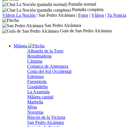
Pantalla normal
Pantalla completa
Vídeos La Noción
|
San Pedro Alcántara
|
Fotos
|
Vídeos
|
Tu Noticia
San Pedro Alcántara
Guía de San Pedro Alcántara
Málaga
Alhaurín de la Torre
Benalmádena
Cártama
Comarca de Antequera
Costa del Sol Occidental
Estepona
Fuengirola
Guadalteba
La Axarquía
Málaga capital
Marbella
Mijas
Nororma
Rincón de la Victoria
San Pedro Alcántara