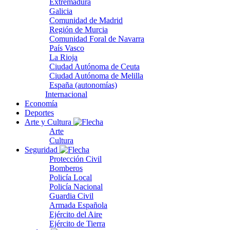
Extremadura
Galicia
Comunidad de Madrid
Región de Murcia
Comunidad Foral de Navarra
País Vasco
La Rioja
Ciudad Autónoma de Ceuta
Ciudad Autónoma de Melilla
España (autonomías)
Internacional
Economía
Deportes
Arte y Cultura
Arte
Cultura
Seguridad
Protección Civil
Bomberos
Policía Local
Policía Nacional
Guardia Civil
Armada Española
Ejército del Aire
Ejército de Tierra