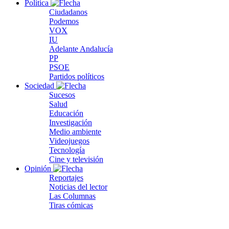
Política
Ciudadanos
Podemos
VOX
IU
Adelante Andalucía
PP
PSOE
Partidos políticos
Sociedad
Sucesos
Salud
Educación
Investigación
Medio ambiente
Videojuegos
Tecnología
Cine y televisión
Opinión
Reportajes
Noticias del lector
Las Columnas
Tiras cómicas