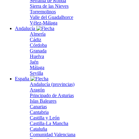
Serranía de Ronda
Sierra de las Nieves
Torremolinos
Valle del Guadalhorce
Vélez-Málaga
Andalucía
Almería
Cádiz
Córdoba
Granada
Huelva
Jaén
Málaga
Sevilla
España
Andalucía (provincias)
Aragón
Principado de Asturias
Islas Baleares
Canarias
Cantabria
Castilla y León
Castilla-La Mancha
Cataluña
Comunidad Valenciana