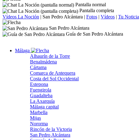
Pantalla normal
Pantalla completa
Vídeos La Noción
|
San Pedro Alcántara
|
Fotos
|
Vídeos
|
Tu Noticia
San Pedro Alcántara
Guía de San Pedro Alcántara
Málaga
Alhaurín de la Torre
Benalmádena
Cártama
Comarca de Antequera
Costa del Sol Occidental
Estepona
Fuengirola
Guadalteba
La Axarquía
Málaga capital
Marbella
Mijas
Nororma
Rincón de la Victoria
San Pedro Alcántara