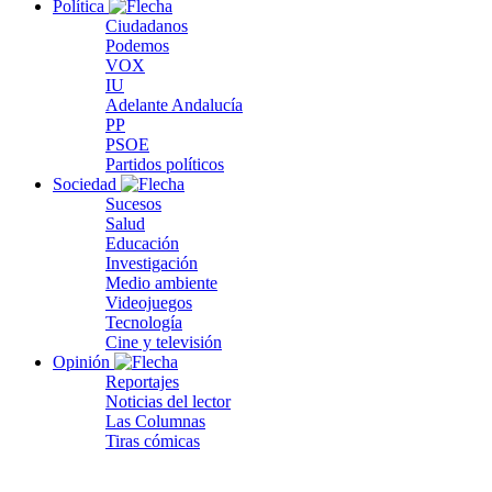
Política
Ciudadanos
Podemos
VOX
IU
Adelante Andalucía
PP
PSOE
Partidos políticos
Sociedad
Sucesos
Salud
Educación
Investigación
Medio ambiente
Videojuegos
Tecnología
Cine y televisión
Opinión
Reportajes
Noticias del lector
Las Columnas
Tiras cómicas