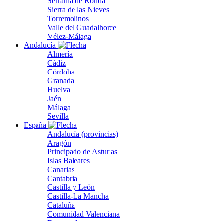
Serranía de Ronda
Sierra de las Nieves
Torremolinos
Valle del Guadalhorce
Vélez-Málaga
Andalucía
Almería
Cádiz
Córdoba
Granada
Huelva
Jaén
Málaga
Sevilla
España
Andalucía (provincias)
Aragón
Principado de Asturias
Islas Baleares
Canarias
Cantabria
Castilla y León
Castilla-La Mancha
Cataluña
Comunidad Valenciana