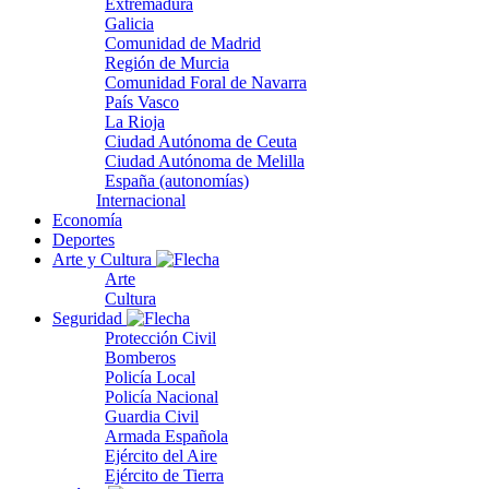
Extremadura
Galicia
Comunidad de Madrid
Región de Murcia
Comunidad Foral de Navarra
País Vasco
La Rioja
Ciudad Autónoma de Ceuta
Ciudad Autónoma de Melilla
España (autonomías)
Internacional
Economía
Deportes
Arte y Cultura
Arte
Cultura
Seguridad
Protección Civil
Bomberos
Policía Local
Policía Nacional
Guardia Civil
Armada Española
Ejército del Aire
Ejército de Tierra