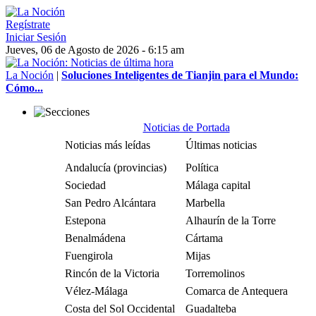
Regístrate
Iniciar Sesión
Jueves, 06 de Agosto de 2026 - 6:15 am
La Noción
|
Soluciones Inteligentes de Tianjin para el Mundo:
Cómo...
Noticias de Portada
Noticias más leídas
Últimas noticias
Andalucía (provincias)
Política
Sociedad
Málaga capital
San Pedro Alcántara
Marbella
Estepona
Alhaurín de la Torre
Benalmádena
Cártama
Fuengirola
Mijas
Rincón de la Victoria
Torremolinos
Vélez-Málaga
Comarca de Antequera
Costa del Sol Occidental
Guadalteba