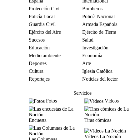
España
Internacional
Protección Civil
Bomberos
Policía Local
Policía Nacional
Guardia Civil
Armada Española
Ejército del Aire
Ejército de Tierra
Sucesos
Salud
Educación
Investigación
Medio ambiente
Economía
Deportes
Arte
Cultura
Iglesia Católica
Reportajes
Noticias del lector
Servicios
Fotos
Vídeos
Encuesta
Tiras cómicas
Vídeos La Noción
Las Columnas