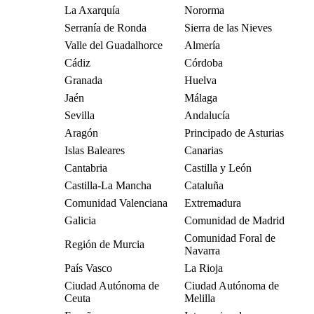
La Axarquía
Nororma
Serranía de Ronda
Sierra de las Nieves
Valle del Guadalhorce
Almería
Cádiz
Córdoba
Granada
Huelva
Jaén
Málaga
Sevilla
Andalucía
Aragón
Principado de Asturias
Islas Baleares
Canarias
Cantabria
Castilla y León
Castilla-La Mancha
Cataluña
Comunidad Valenciana
Extremadura
Galicia
Comunidad de Madrid
Comunidad Foral de
Región de Murcia
Navarra
País Vasco
La Rioja
Ciudad Autónoma de
Ciudad Autónoma de
Ceuta
Melilla