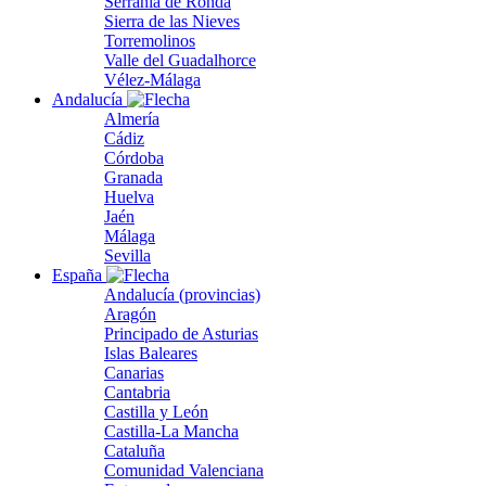
Serranía de Ronda
Sierra de las Nieves
Torremolinos
Valle del Guadalhorce
Vélez-Málaga
Andalucía
Almería
Cádiz
Córdoba
Granada
Huelva
Jaén
Málaga
Sevilla
España
Andalucía (provincias)
Aragón
Principado de Asturias
Islas Baleares
Canarias
Cantabria
Castilla y León
Castilla-La Mancha
Cataluña
Comunidad Valenciana