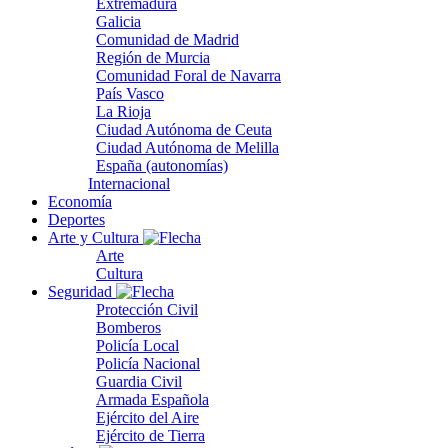
Extremadura
Galicia
Comunidad de Madrid
Región de Murcia
Comunidad Foral de Navarra
País Vasco
La Rioja
Ciudad Autónoma de Ceuta
Ciudad Autónoma de Melilla
España (autonomías)
Internacional
Economía
Deportes
Arte y Cultura
Arte
Cultura
Seguridad
Protección Civil
Bomberos
Policía Local
Policía Nacional
Guardia Civil
Armada Española
Ejército del Aire
Ejército de Tierra