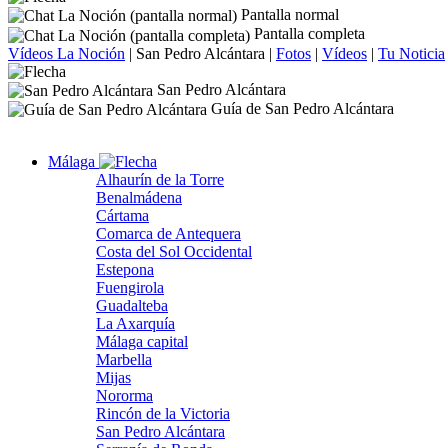
Pantalla normal
Pantalla completa
Vídeos La Noción
|
San Pedro Alcántara
|
Fotos
|
Vídeos
|
Tu Noticia
San Pedro Alcántara
Guía de San Pedro Alcántara
Málaga
Alhaurín de la Torre
Benalmádena
Cártama
Comarca de Antequera
Costa del Sol Occidental
Estepona
Fuengirola
Guadalteba
La Axarquía
Málaga capital
Marbella
Mijas
Nororma
Rincón de la Victoria
San Pedro Alcántara