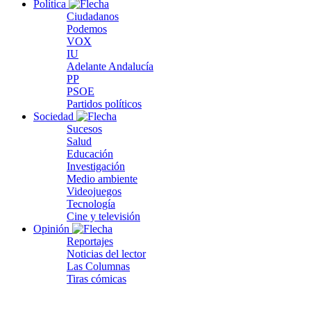
Política
Ciudadanos
Podemos
VOX
IU
Adelante Andalucía
PP
PSOE
Partidos políticos
Sociedad
Sucesos
Salud
Educación
Investigación
Medio ambiente
Videojuegos
Tecnología
Cine y televisión
Opinión
Reportajes
Noticias del lector
Las Columnas
Tiras cómicas