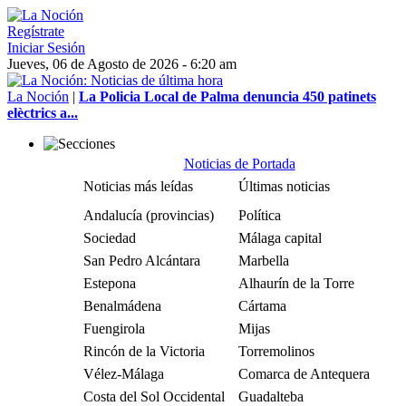
Regístrate
Iniciar Sesión
Jueves, 06 de Agosto de 2026 - 6:20 am
La Noción
|
La Policia Local de Palma denuncia 450 patinets
elèctrics a...
Noticias de Portada
Noticias más leídas
Últimas noticias
Andalucía (provincias)
Política
Sociedad
Málaga capital
San Pedro Alcántara
Marbella
Estepona
Alhaurín de la Torre
Benalmádena
Cártama
Fuengirola
Mijas
Rincón de la Victoria
Torremolinos
Vélez-Málaga
Comarca de Antequera
Costa del Sol Occidental
Guadalteba