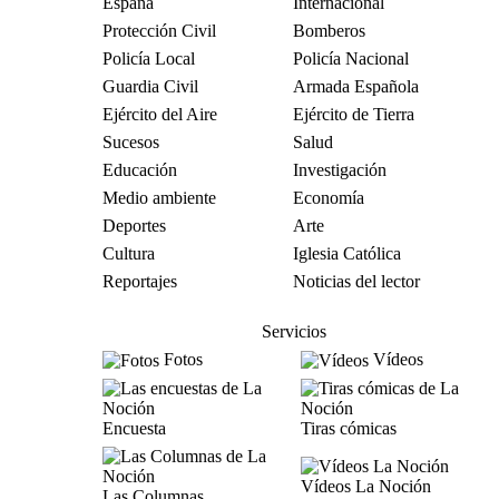
España
Internacional
Protección Civil
Bomberos
Policía Local
Policía Nacional
Guardia Civil
Armada Española
Ejército del Aire
Ejército de Tierra
Sucesos
Salud
Educación
Investigación
Medio ambiente
Economía
Deportes
Arte
Cultura
Iglesia Católica
Reportajes
Noticias del lector
Servicios
Fotos
Vídeos
Encuesta
Tiras cómicas
Vídeos La Noción
Las Columnas