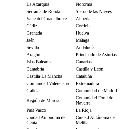
La Axarquía
Nororma
Serranía de Ronda
Sierra de las Nieves
Valle del Guadalhorce
Almería
Cádiz
Córdoba
Granada
Huelva
Jaén
Málaga
Sevilla
Andalucía
Aragón
Principado de Asturias
Islas Baleares
Canarias
Cantabria
Castilla y León
Castilla-La Mancha
Cataluña
Comunidad Valenciana
Extremadura
Galicia
Comunidad de Madrid
Comunidad Foral de
Región de Murcia
Navarra
País Vasco
La Rioja
Ciudad Autónoma de
Ciudad Autónoma de
Ceuta
Melilla