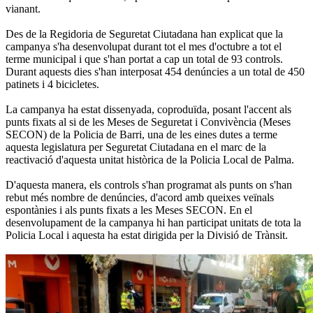
vianant.
Des de la Regidoria de Seguretat Ciutadana han explicat que la
campanya s'ha desenvolupat durant tot el mes d'octubre a tot el
terme municipal i que s'han portat a cap un total de 93 controls.
Durant aquests dies s'han interposat 454 denúncies a un total de 450
patinets i 4 bicicletes.
La campanya ha estat dissenyada, coproduïda, posant l'accent als
punts fixats al si de les Meses de Seguretat i Convivència (Meses
SECON) de la Policia de Barri, una de les eines dutes a terme
aquesta legislatura per Seguretat Ciutadana en el marc de la
reactivació d'aquesta unitat històrica de la Policia Local de Palma.
D'aquesta manera, els controls s'han programat als punts on s'han
rebut més nombre de denúncies, d'acord amb queixes veïnals
espontànies i als punts fixats a les Meses SECON. En el
desenvolupament de la campanya hi han participat unitats de tota la
Policia Local i aquesta ha estat dirigida per la Divisió de Trànsit.