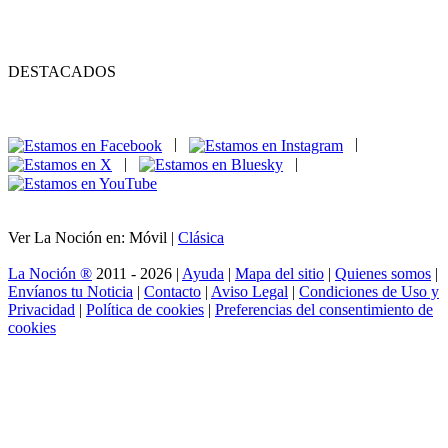
DESTACADOS
|
|
|
|
Ver La Noción en: Móvil |
Clásica
La Noción ®
2011 - 2026 |
Ayuda
|
Mapa del sitio
|
Quienes somos
|
Envíanos tu Noticia
|
Contacto
|
Aviso Legal
|
Condiciones de Uso y
Privacidad
|
Política de cookies
|
Preferencias del consentimiento de
cookies