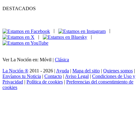
DESTACADOS
|
|
|
|
Ver La Noción en: Móvil |
Clásica
La Noción ®
2011 - 2026 |
Ayuda
|
Mapa del sitio
|
Quienes somos
|
Envíanos tu Noticia
|
Contacto
|
Aviso Legal
|
Condiciones de Uso y
Privacidad
|
Política de cookies
|
Preferencias del consentimiento de
cookies