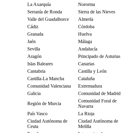
La Axarquía
Nororma
Serranía de Ronda
Sierra de las Nieves
Valle del Guadalhorce
Almería
Cádiz
Córdoba
Granada
Huelva
Jaén
Málaga
Sevilla
Andalucía
Aragón
Principado de Asturias
Islas Baleares
Canarias
Cantabria
Castilla y León
Castilla-La Mancha
Cataluña
Comunidad Valenciana
Extremadura
Galicia
Comunidad de Madrid
Comunidad Foral de
Región de Murcia
Navarra
País Vasco
La Rioja
Ciudad Autónoma de
Ciudad Autónoma de
Ceuta
Melilla