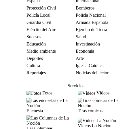
España
Internacional
Protección Civil
Bomberos
Policía Local
Policía Nacional
Guardia Civil
Armada Española
Ejército del Aire
Ejército de Tierra
Sucesos
Salud
Educación
Investigación
Medio ambiente
Economía
Deportes
Arte
Cultura
Iglesia Católica
Reportajes
Noticias del lector
Servicios
Fotos
Vídeos
Encuesta
Tiras cómicas
Vídeos La Noción
Las Columnas