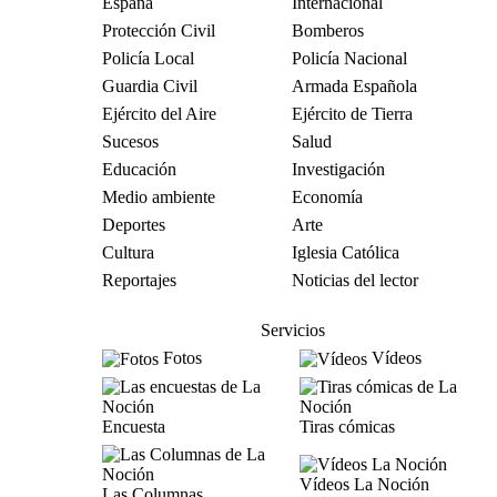
España
Internacional
Protección Civil
Bomberos
Policía Local
Policía Nacional
Guardia Civil
Armada Española
Ejército del Aire
Ejército de Tierra
Sucesos
Salud
Educación
Investigación
Medio ambiente
Economía
Deportes
Arte
Cultura
Iglesia Católica
Reportajes
Noticias del lector
Servicios
Fotos
Vídeos
Encuesta
Tiras cómicas
Vídeos La Noción
Las Columnas