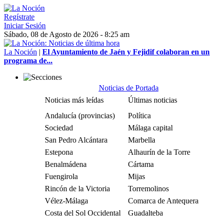
Regístrate
Iniciar Sesión
Sábado, 08 de Agosto de 2026 - 8:25 am
La Noción
|
El Ayuntamiento de Jaén y Fejidif colaboran en un
programa de...
Noticias de Portada
Noticias más leídas
Últimas noticias
Andalucía (provincias)
Política
Sociedad
Málaga capital
San Pedro Alcántara
Marbella
Estepona
Alhaurín de la Torre
Benalmádena
Cártama
Fuengirola
Mijas
Rincón de la Victoria
Torremolinos
Vélez-Málaga
Comarca de Antequera
Costa del Sol Occidental
Guadalteba