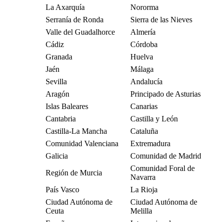
La Axarquía
Nororma
Serranía de Ronda
Sierra de las Nieves
Valle del Guadalhorce
Almería
Cádiz
Córdoba
Granada
Huelva
Jaén
Málaga
Sevilla
Andalucía
Aragón
Principado de Asturias
Islas Baleares
Canarias
Cantabria
Castilla y León
Castilla-La Mancha
Cataluña
Comunidad Valenciana
Extremadura
Galicia
Comunidad de Madrid
Comunidad Foral de
Región de Murcia
Navarra
País Vasco
La Rioja
Ciudad Autónoma de
Ciudad Autónoma de
Ceuta
Melilla