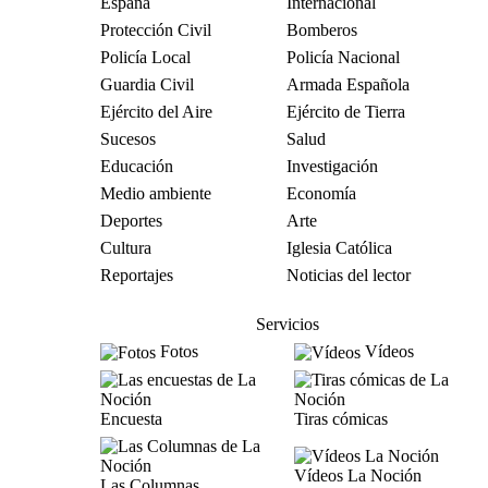
España
Internacional
Protección Civil
Bomberos
Policía Local
Policía Nacional
Guardia Civil
Armada Española
Ejército del Aire
Ejército de Tierra
Sucesos
Salud
Educación
Investigación
Medio ambiente
Economía
Deportes
Arte
Cultura
Iglesia Católica
Reportajes
Noticias del lector
Servicios
Fotos
Vídeos
Encuesta
Tiras cómicas
Vídeos La Noción
Las Columnas