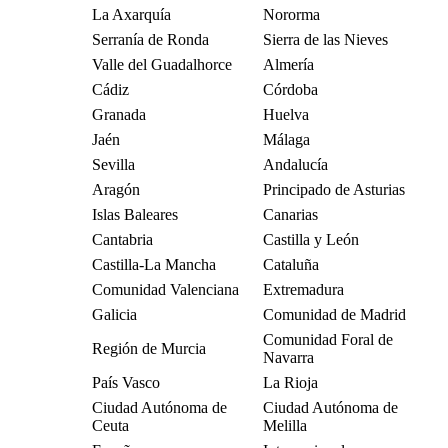
La Axarquía
Nororma
Serranía de Ronda
Sierra de las Nieves
Valle del Guadalhorce
Almería
Cádiz
Córdoba
Granada
Huelva
Jaén
Málaga
Sevilla
Andalucía
Aragón
Principado de Asturias
Islas Baleares
Canarias
Cantabria
Castilla y León
Castilla-La Mancha
Cataluña
Comunidad Valenciana
Extremadura
Galicia
Comunidad de Madrid
Comunidad Foral de
Región de Murcia
Navarra
País Vasco
La Rioja
Ciudad Autónoma de
Ciudad Autónoma de
Ceuta
Melilla