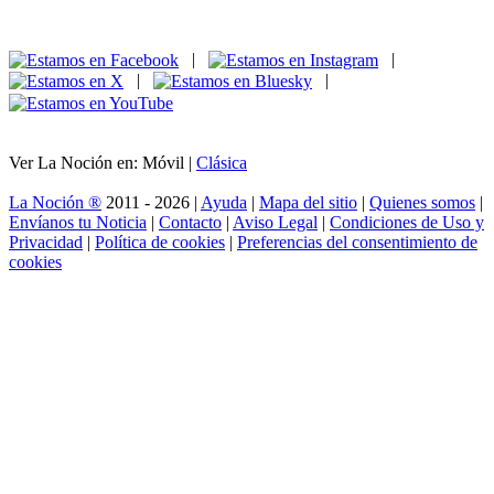
|
|
|
|
Ver La Noción en: Móvil |
Clásica
La Noción ®
2011 - 2026 |
Ayuda
|
Mapa del sitio
|
Quienes somos
|
Envíanos tu Noticia
|
Contacto
|
Aviso Legal
|
Condiciones de Uso y
Privacidad
|
Política de cookies
|
Preferencias del consentimiento de
cookies