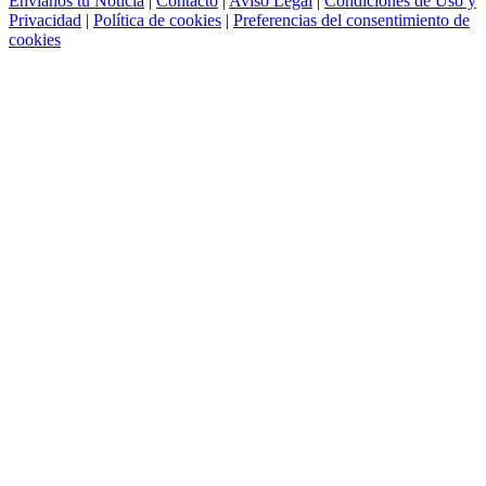
Envíanos tu Noticia
|
Contacto
|
Aviso Legal
|
Condiciones de Uso y
Privacidad
|
Política de cookies
|
Preferencias del consentimiento de
cookies