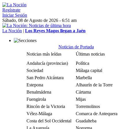
Regístrate
Iniciar Sesión
Sábado, 08 de Agosto de 2026 - 6:51 am
La Noción
|
Los Reyes Magos llegan a Jaén
Noticias de Portada
Noticias más leídas
Últimas noticias
Andalucía (provincias)
Política
Sociedad
Málaga capital
San Pedro Alcántara
Marbella
Estepona
Alhaurín de la Torre
Benalmádena
Cártama
Fuengirola
Mijas
Rincón de la Victoria
Torremolinos
Vélez-Málaga
Comarca de Antequera
Costa del Sol Occidental
Guadalteba
La Axarquía
Nororma