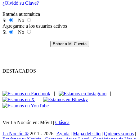
¿Olvidó su Clave?
Entrada automática
Si
No
Agregarme a los usuarios activos
Si
No
Entrar a Mi Cuenta
DESTACADOS
|
|
|
|
Ver La Noción en: Móvil |
Clásica
La Noción ®
2011 - 2026 |
Ayuda
|
Mapa del sitio
|
Quienes somos
|