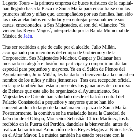
Lagarto Tours – la primera empresa de buses turísticos de la capital-
han llegado hasta la Plaza de Santa María para encontrarse con los
primeros niños y niñas que, acompañados por sus familias, han sido
los más adelantados en saludar y en entregar personalmente sus
cartas, emocionados, a Sus Majestades, al son del villancico ´Ya
vienen los Reyes Magos´, interpretado por la Banda Municipal de
Música de
Jaén
.
Tras ser recibidos a pie de calle por el alcalde, Julio Millán,
acompañado por miembros del equipo de Gobierno y de la
Corporación, Sus Majestades Melchor, Gaspar y Baltasar han
mostrado su alegría e ilusión por participar y compartir un día tan
especial para pequeños y mayores. Ya en el Salón de Plenos del
Ayuntamiento, Julio Millán, les ha dado la bienvenida a la ciudad en
nombre de los niños y niñas jiennenses. Tras esta recepción oficial,
en la que también han estado presentes los ganadores del concurso
de Belenes que esta año ha organizado el Ayuntamiento, Sus
Majestades de Oriente han saludado desde el balcón central del
Palacio Consistorial a pequeños y mayores que se han ido
concentrando a lo largo de la mañana en la plaza de Santa María.
Posteriormente, la comitiva se ha trasladado hasta la Catedral de
Jaén donde el Obispo, Monseñor Sebastián Chico Martínez, los ha
recibido en la Puerta del Perdón, dándoles la bienvenida, antes de
realizar la tradicional Adoración de los Reyes Magos al Niños Jesús
en el Altar Mayor. La música también ha estado presente con la