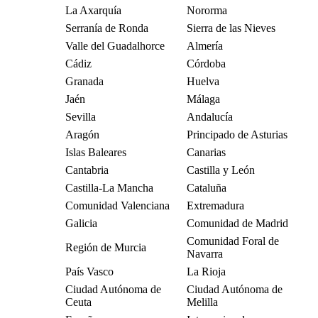
La Axarquía
Nororma
Serranía de Ronda
Sierra de las Nieves
Valle del Guadalhorce
Almería
Cádiz
Córdoba
Granada
Huelva
Jaén
Málaga
Sevilla
Andalucía
Aragón
Principado de Asturias
Islas Baleares
Canarias
Cantabria
Castilla y León
Castilla-La Mancha
Cataluña
Comunidad Valenciana
Extremadura
Galicia
Comunidad de Madrid
Comunidad Foral de
Región de Murcia
Navarra
País Vasco
La Rioja
Ciudad Autónoma de
Ciudad Autónoma de
Ceuta
Melilla