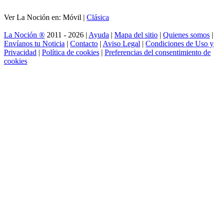
Ver La Noción en: Móvil |
Clásica
La Noción ®
2011 - 2026 |
Ayuda
|
Mapa del sitio
|
Quienes somos
|
Envíanos tu Noticia
|
Contacto
|
Aviso Legal
|
Condiciones de Uso y
Privacidad
|
Política de cookies
|
Preferencias del consentimiento de
cookies