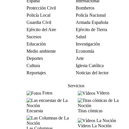
España
Internacional
Protección Civil
Bomberos
Policía Local
Policía Nacional
Guardia Civil
Armada Española
Ejército del Aire
Ejército de Tierra
Sucesos
Salud
Educación
Investigación
Medio ambiente
Economía
Deportes
Arte
Cultura
Iglesia Católica
Reportajes
Noticias del lector
Servicios
Fotos
Vídeos
Encuesta
Tiras cómicas
Vídeos La Noción
Las Columnas