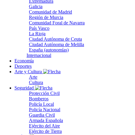
Extremadura
Galicia
Comunidad de Madrid
Región de Murcia
Comunidad Foral de Navarra
País Vasco
La Rioja
Ciudad Autónoma de Ceuta
Ciudad Autónoma de Melilla
España (autonomías)
Internacional
Economía
Deportes
Arte y Cultura
Arte
Cultura
Seguridad
Protección Civil
Bomberos
Policía Local
Policía Nacional
Guardia Civil
Armada Española
Ejército del Aire
Ejército de Tierra