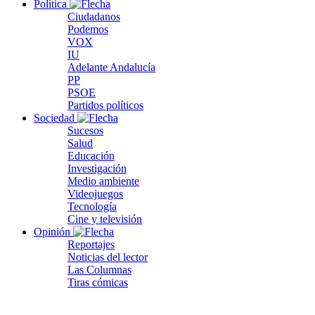
Política
Ciudadanos
Podemos
VOX
IU
Adelante Andalucía
PP
PSOE
Partidos políticos
Sociedad
Sucesos
Salud
Educación
Investigación
Medio ambiente
Videojuegos
Tecnología
Cine y televisión
Opinión
Reportajes
Noticias del lector
Las Columnas
Tiras cómicas