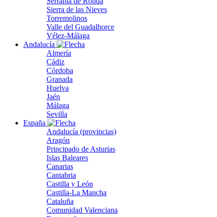
Serranía de Ronda
Sierra de las Nieves
Torremolinos
Valle del Guadalhorce
Vélez-Málaga
Andalucía
Almería
Cádiz
Córdoba
Granada
Huelva
Jaén
Málaga
Sevilla
España
Andalucía (provincias)
Aragón
Principado de Asturias
Islas Baleares
Canarias
Cantabria
Castilla y León
Castilla-La Mancha
Cataluña
Comunidad Valenciana