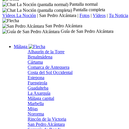
Pantalla normal
Pantalla completa
Vídeos La Noción
|
San Pedro Alcántara
|
Fotos
|
Vídeos
|
Tu Noticia
San Pedro Alcántara
Guía de San Pedro Alcántara
Málaga
Alhaurín de la Torre
Benalmádena
Cártama
Comarca de Antequera
Costa del Sol Occidental
Estepona
Fuengirola
Guadalteba
La Axarquía
Málaga capital
Marbella
Mijas
Nororma
Rincón de la Victoria
San Pedro Alcántara