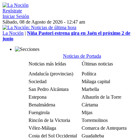
Regístrate
Iniciar Sesión
Sábado, 08 de Agosto de 2026 - 12:47 am
La Noción
|
Niña Pastori estrena gira en Jaén el próximo 2 de
junio
Noticias de Portada
Noticias más leídas
Últimas noticias
Andalucía (provincias)
Política
Sociedad
Málaga capital
San Pedro Alcántara
Marbella
Estepona
Alhaurín de la Torre
Benalmádena
Cártama
Fuengirola
Mijas
Rincón de la Victoria
Torremolinos
Vélez-Málaga
Comarca de Antequera
Costa del Sol Occidental
Guadalteba