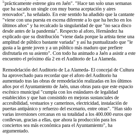
"prácticamente estrene gira en Jaén". "Hace tan solo unas semanas
que ha sacado un single con muy buena aceptación y aires
renovados", ha señalado. En este sentido ha añadido que la cantante
"viene con una puesta en escena diferente a lo que ha hecho en los
últimos años" y ha recalcado la singularidad de que "no saca disco
desde antes de la pandemia". Respecto al aforo, Hernández ha
explicado que su distribución "viene dada porque la artista tiene una
amplitud de público bastante variada" y así ha puntualizado que "le
gusta a la gente joven y a un público más maduro que prefiere
disfrutarla en su asiento". Con todo ha animado a Jaén a asistir a este
encuentro el próximo día 2 en el Auditorio de La Alameda.
Remodelación del Auditorio de La Alameda- El concejal de Cultura
ha aprovechado para recordar que el aforo del Auditorio ha
aumentado tras las obras de remodelación realizadas en los últimos
años por el Ayuntamiento de Jaén, unas obras para que este espacio
escénico municipal "cumpla con los estándares de legalidad
establecidos y que han consistido en mejoras sustanciales de
accesibilidad, vestuarios y camerinos, electricidad, instalación de
puertas antipánico y refuerzo del escenario, entre otras". "Han sido
varias inversiones cercanas en su totalidad a los 400.000 euros que
conllevan, gracias a ellas, que ahora la producción para los
conciertos sea más económica para el Ayuntamiento", ha
argumentado.