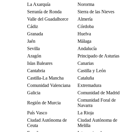
La Axarquía
Nororma
Serranía de Ronda
Sierra de las Nieves
Valle del Guadalhorce
Almería
Cádiz
Córdoba
Granada
Huelva
Jaén
Málaga
Sevilla
Andalucía
Aragón
Principado de Asturias
Islas Baleares
Canarias
Cantabria
Castilla y León
Castilla-La Mancha
Cataluña
Comunidad Valenciana
Extremadura
Galicia
Comunidad de Madrid
Comunidad Foral de
Región de Murcia
Navarra
País Vasco
La Rioja
Ciudad Autónoma de
Ciudad Autónoma de
Ceuta
Melilla