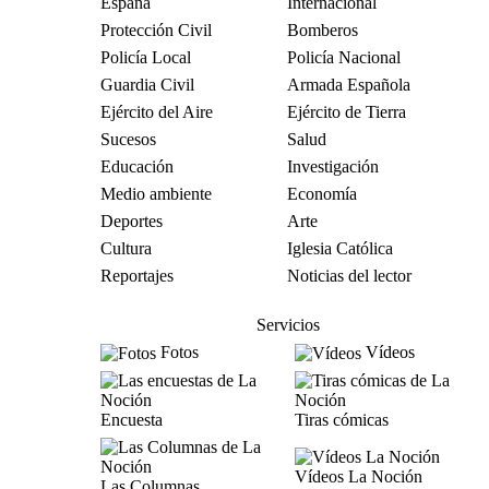
España
Internacional
Protección Civil
Bomberos
Policía Local
Policía Nacional
Guardia Civil
Armada Española
Ejército del Aire
Ejército de Tierra
Sucesos
Salud
Educación
Investigación
Medio ambiente
Economía
Deportes
Arte
Cultura
Iglesia Católica
Reportajes
Noticias del lector
Servicios
Fotos
Vídeos
Encuesta
Tiras cómicas
Vídeos La Noción
Las Columnas