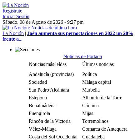
Regístrate
Iniciar Sesión
Sábado, 08 de Agosto de 2026 - 9:27 pm
La Noción
|
Jaén aumenta sus pernoctaciones en 2022 un 20%
frente a...
Noticias de Portada
Noticias más leídas
Últimas noticias
Andalucía (provincias)
Política
Sociedad
Málaga capital
San Pedro Alcántara
Marbella
Estepona
Alhaurín de la Torre
Benalmádena
Cártama
Fuengirola
Mijas
Rincón de la Victoria
Torremolinos
Vélez-Málaga
Comarca de Antequera
Costa del Sol Occidental
Guadalteba