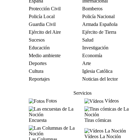
España
Internacional
Protección Civil
Bomberos
Policía Local
Policía Nacional
Guardia Civil
Armada Española
Ejército del Aire
Ejército de Tierra
Sucesos
Salud
Educación
Investigación
Medio ambiente
Economía
Deportes
Arte
Cultura
Iglesia Católica
Reportajes
Noticias del lector
Servicios
Fotos
Vídeos
Encuesta
Tiras cómicas
Vídeos La Noción
Las Columnas