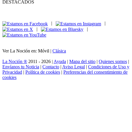
DESTACADOS
|
|
|
|
Ver La Noción en: Móvil |
Clásica
La Noción ®
2011 - 2026 |
Ayuda
|
Mapa del sitio
|
Quienes somos
|
Envíanos tu Noticia
|
Contacto
|
Aviso Legal
|
Condiciones de Uso y
Privacidad
|
Política de cookies
|
Preferencias del consentimiento de
cookies