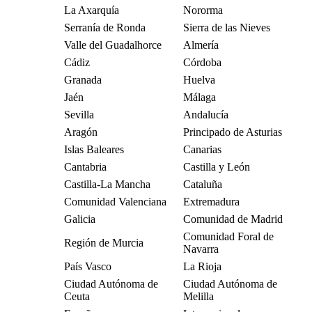
La Axarquía
Nororma
Serranía de Ronda
Sierra de las Nieves
Valle del Guadalhorce
Almería
Cádiz
Córdoba
Granada
Huelva
Jaén
Málaga
Sevilla
Andalucía
Aragón
Principado de Asturias
Islas Baleares
Canarias
Cantabria
Castilla y León
Castilla-La Mancha
Cataluña
Comunidad Valenciana
Extremadura
Galicia
Comunidad de Madrid
Comunidad Foral de
Región de Murcia
Navarra
País Vasco
La Rioja
Ciudad Autónoma de
Ciudad Autónoma de
Ceuta
Melilla