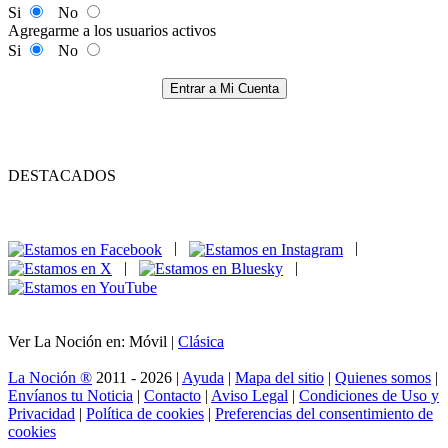
Si
No
Agregarme a los usuarios activos
Si
No
Entrar a Mi Cuenta
DESTACADOS
|
|
|
|
Ver La Noción en: Móvil |
Clásica
La Noción ®
2011 - 2026 |
Ayuda
|
Mapa del sitio
|
Quienes somos
|
Envíanos tu Noticia
|
Contacto
|
Aviso Legal
|
Condiciones de Uso y
Privacidad
|
Política de cookies
|
Preferencias del consentimiento de
cookies