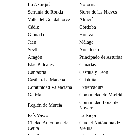
La Axarquía
Nororma
Serranía de Ronda
Sierra de las Nieves
Valle del Guadalhorce
Almería
Cádiz
Córdoba
Granada
Huelva
Jaén
Málaga
Sevilla
Andalucía
Aragón
Principado de Asturias
Islas Baleares
Canarias
Cantabria
Castilla y León
Castilla-La Mancha
Cataluña
Comunidad Valenciana
Extremadura
Galicia
Comunidad de Madrid
Comunidad Foral de
Región de Murcia
Navarra
País Vasco
La Rioja
Ciudad Autónoma de
Ciudad Autónoma de
Ceuta
Melilla