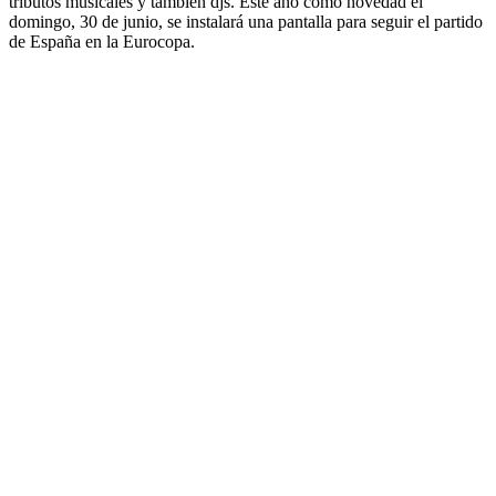
tributos musicales y también djs. Este año como novedad el
domingo, 30 de junio, se instalará una pantalla para seguir el partido
de España en la Eurocopa.