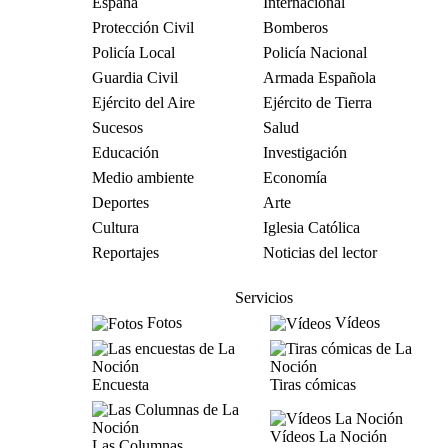
España
Internacional
Protección Civil
Bomberos
Policía Local
Policía Nacional
Guardia Civil
Armada Española
Ejército del Aire
Ejército de Tierra
Sucesos
Salud
Educación
Investigación
Medio ambiente
Economía
Deportes
Arte
Cultura
Iglesia Católica
Reportajes
Noticias del lector
Servicios
Fotos
Vídeos
Encuesta
Tiras cómicas
Vídeos La Noción
Las Columnas