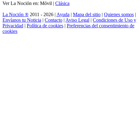
Ver La Noción en: Móvil |
Clásica
La Noción ®
2011 - 2026 |
Ayuda
|
Mapa del sitio
|
Quienes somos
|
Envíanos tu Noticia
|
Contacto
|
Aviso Legal
|
Condiciones de Uso y
Privacidad
|
Política de cookies
|
Preferencias del consentimiento de
cookies