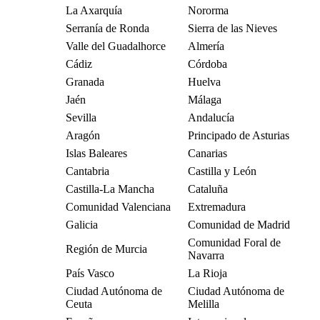
La Axarquía
Nororma
Serranía de Ronda
Sierra de las Nieves
Valle del Guadalhorce
Almería
Cádiz
Córdoba
Granada
Huelva
Jaén
Málaga
Sevilla
Andalucía
Aragón
Principado de Asturias
Islas Baleares
Canarias
Cantabria
Castilla y León
Castilla-La Mancha
Cataluña
Comunidad Valenciana
Extremadura
Galicia
Comunidad de Madrid
Comunidad Foral de
Región de Murcia
Navarra
País Vasco
La Rioja
Ciudad Autónoma de
Ciudad Autónoma de
Ceuta
Melilla