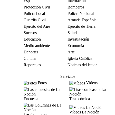
España
Internacional
Protección Civil
Bomberos
Policía Local
Policía Nacional
Guardia Civil
Armada Española
Ejército del Aire
Ejército de Tierra
Sucesos
Salud
Educación
Investigación
Medio ambiente
Economía
Deportes
Arte
Cultura
Iglesia Católica
Reportajes
Noticias del lector
Servicios
Fotos
Vídeos
Encuesta
Tiras cómicas
Vídeos La Noción
Las Columnas