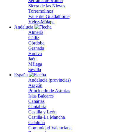
Serranía de Ronda
Sierra de las Nieves
Torremolinos
Valle del Guadalhorce
Vélez-Málaga
Andalucía
Almería
Cádiz
Córdoba
Granada
Huelva
Jaén
Málaga
Sevilla
España
Andalucía (provincias)
Aragón
Principado de Asturias
Islas Baleares
Canarias
Cantabria
Castilla y León
Castilla-La Mancha
Cataluña
Comunidad Valenciana