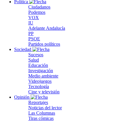
Política
Ciudadanos
Podemos
VOX
IU
Adelante Andalucía
PP
PSOE
Partidos políticos
Sociedad
Sucesos
Salud
Educación
Investigación
Medio ambiente
Videojuegos
Tecnología
Cine y televisión
Opinión
Reportajes
Noticias del lector
Las Columnas
Tiras cómicas