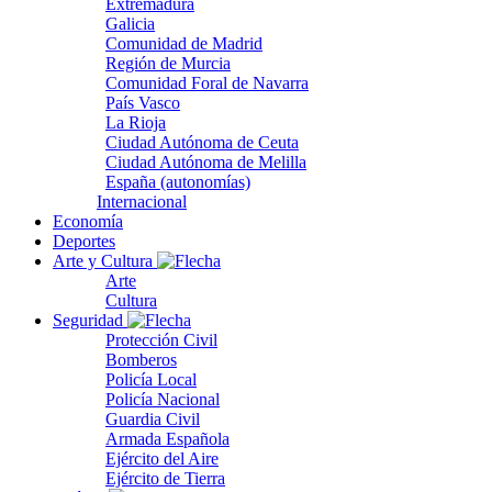
Extremadura
Galicia
Comunidad de Madrid
Región de Murcia
Comunidad Foral de Navarra
País Vasco
La Rioja
Ciudad Autónoma de Ceuta
Ciudad Autónoma de Melilla
España (autonomías)
Internacional
Economía
Deportes
Arte y Cultura
Arte
Cultura
Seguridad
Protección Civil
Bomberos
Policía Local
Policía Nacional
Guardia Civil
Armada Española
Ejército del Aire
Ejército de Tierra