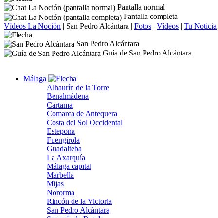
Pantalla normal
Pantalla completa
Vídeos La Noción
|
San Pedro Alcántara
|
Fotos
|
Vídeos
|
Tu Noticia
San Pedro Alcántara
Guía de San Pedro Alcántara
Málaga
Alhaurín de la Torre
Benalmádena
Cártama
Comarca de Antequera
Costa del Sol Occidental
Estepona
Fuengirola
Guadalteba
La Axarquía
Málaga capital
Marbella
Mijas
Nororma
Rincón de la Victoria
San Pedro Alcántara