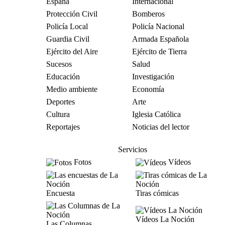
España
Internacional
Protección Civil
Bomberos
Policía Local
Policía Nacional
Guardia Civil
Armada Española
Ejército del Aire
Ejército de Tierra
Sucesos
Salud
Educación
Investigación
Medio ambiente
Economía
Deportes
Arte
Cultura
Iglesia Católica
Reportajes
Noticias del lector
Servicios
Fotos
Vídeos
Encuesta
Tiras cómicas
Vídeos La Noción
Las Columnas