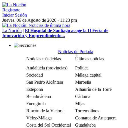
Regístrate
Iniciar Sesión
Jueves, 06 de Agosto de 2026 - 11:23 pm
La Noción
|
El Hospital de Santiago acoge la II Feria de
Innovación y Emprendimiento...
Noticias de Portada
Noticias más leídas
Últimas noticias
Andalucía (provincias)
Política
Sociedad
Málaga capital
San Pedro Alcántara
Marbella
Estepona
Alhaurín de la Torre
Benalmádena
Cártama
Fuengirola
Mijas
Rincón de la Victoria
Torremolinos
Vélez-Málaga
Comarca de Antequera
Costa del Sol Occidental
Guadalteba