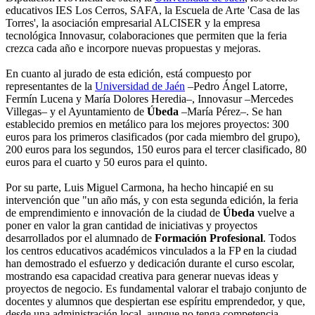
educativos IES Los Cerros, SAFA, la Escuela de Arte 'Casa de las
Torres', la asociación empresarial ALCISER y la empresa
tecnológica Innovasur, colaboraciones que permiten que la feria
crezca cada año e incorpore nuevas propuestas y mejoras.
En cuanto al jurado de esta edición, está compuesto por
representantes de la
Universidad de Jaén
–Pedro Ángel Latorre,
Fermín Lucena y María Dolores Heredia–, Innovasur –Mercedes
Villegas– y el Ayuntamiento de
Úbeda
–María Pérez–. Se han
establecido premios en metálico para los mejores proyectos: 300
euros para los primeros clasificados (por cada miembro del grupo),
200 euros para los segundos, 150 euros para el tercer clasificado, 80
euros para el cuarto y 50 euros para el quinto.
Por su parte, Luis Miguel Carmona, ha hecho hincapié en su
intervención que "un año más, y con esta segunda edición, la feria
de emprendimiento e innovación de la ciudad de
Úbeda
vuelve a
poner en valor la gran cantidad de iniciativas y proyectos
desarrollados por el alumnado de
Formación Profesional
. Todos
los centros educativos académicos vinculados a la FP en la ciudad
han demostrado el esfuerzo y dedicación durante el curso escolar,
mostrando esa capacidad creativa para generar nuevas ideas y
proyectos de negocio. Es fundamental valorar el trabajo conjunto de
docentes y alumnos que despiertan ese espíritu emprendedor, y que,
desde una administración local, aunque no tenga competencia