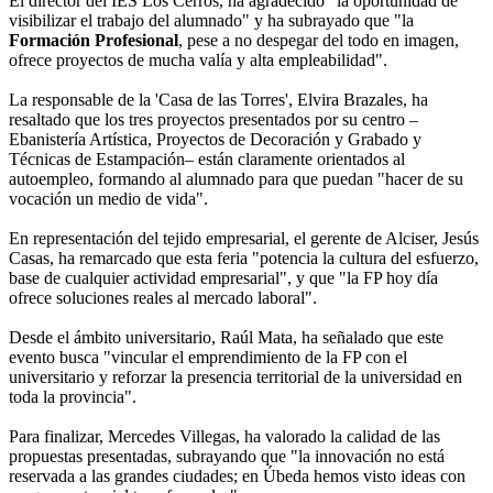
El director del IES Los Cerros, ha agradecido "la oportunidad de
visibilizar el trabajo del alumnado" y ha subrayado que "la
Formación Profesional
, pese a no despegar del todo en imagen,
ofrece proyectos de mucha valía y alta empleabilidad".
La responsable de la 'Casa de las Torres', Elvira Brazales, ha
resaltado que los tres proyectos presentados por su centro –
Ebanistería Artística, Proyectos de Decoración y Grabado y
Técnicas de Estampación– están claramente orientados al
autoempleo, formando al alumnado para que puedan "hacer de su
vocación un medio de vida".
En representación del tejido empresarial, el gerente de Alciser, Jesús
Casas, ha remarcado que esta feria "potencia la cultura del esfuerzo,
base de cualquier actividad empresarial", y que "la FP hoy día
ofrece soluciones reales al mercado laboral".
Desde el ámbito universitario, Raúl Mata, ha señalado que este
evento busca "vincular el emprendimiento de la FP con el
universitario y reforzar la presencia territorial de la universidad en
toda la provincia".
Para finalizar, Mercedes Villegas, ha valorado la calidad de las
propuestas presentadas, subrayando que "la innovación no está
reservada a las grandes ciudades; en Úbeda hemos visto ideas con