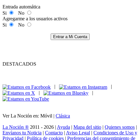
Entrada automática
Si
No
Agregarme a los usuarios activos
Si
No
Entrar a Mi Cuenta
DESTACADOS
|
|
|
|
Ver La Noción en: Móvil |
Clásica
La Noción ®
2011 - 2026 |
Ayuda
|
Mapa del sitio
|
Quienes somos
|
Envíanos tu Noticia
|
Contacto
|
Aviso Legal
|
Condiciones de Uso y
Privacidad
|
Política de cookies
|
Preferencias del consentimiento de