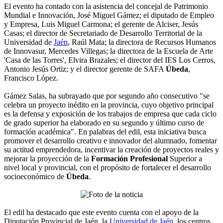
El evento ha contado con la asistencia del concejal de Patrimonio
Mundial e Innovación, José Miguel Gámez; el diputado de Empleo
y Empresa, Luis Miguel Carmona; el gerente de Alciser, Jesús
Casas; el director de Secretariado de Desarrollo Territorial de la
Universidad de
Jaén
, Raúl Mata; la directora de Recursos Humanos
de Innovasur, Mercedes Villegas; la directora de la Escuela de Arte
'Casa de las Torres', Elvira Brazales; el director del IES Los Cerros,
Antonio Jesús Ortiz; y el director gerente de SAFA
Úbeda
,
Francisco López.
Gámez Salas, ha subrayado que por segundo año consecutivo "se
celebra un proyecto inédito en la provincia, cuyo objetivo principal
es la defensa y exposición de los trabajos de empresa que cada ciclo
de grado superior ha elaborado en su segundo y último curso de
formación académica". En palabras del edil, esta iniciativa busca
promover el desarrollo creativo e innovador del alumnado, fomentar
su actitud emprendedora, incentivar la creación de proyectos reales y
mejorar la proyección de la
Formación Profesional
Superior a
nivel local y provincial, con el propósito de fortalecer el desarrollo
socioeconómico de
Úbeda
.
El edil ha destacado que este evento cuenta con el apoyo de la
Diputación Provincial de Jaén, la
Universidad de Jaén
, los centros