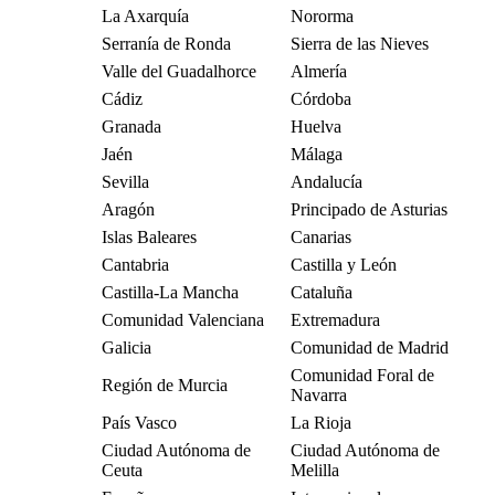
La Axarquía
Nororma
Serranía de Ronda
Sierra de las Nieves
Valle del Guadalhorce
Almería
Cádiz
Córdoba
Granada
Huelva
Jaén
Málaga
Sevilla
Andalucía
Aragón
Principado de Asturias
Islas Baleares
Canarias
Cantabria
Castilla y León
Castilla-La Mancha
Cataluña
Comunidad Valenciana
Extremadura
Galicia
Comunidad de Madrid
Comunidad Foral de
Región de Murcia
Navarra
País Vasco
La Rioja
Ciudad Autónoma de
Ciudad Autónoma de
Ceuta
Melilla