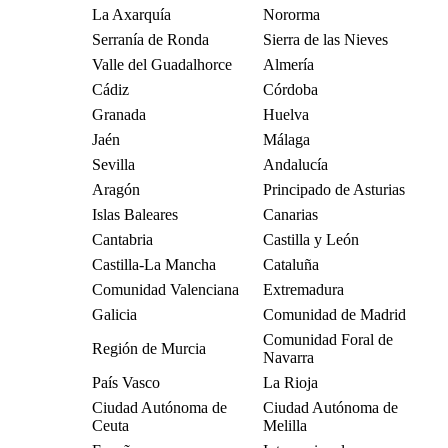
La Axarquía
Nororma
Serranía de Ronda
Sierra de las Nieves
Valle del Guadalhorce
Almería
Cádiz
Córdoba
Granada
Huelva
Jaén
Málaga
Sevilla
Andalucía
Aragón
Principado de Asturias
Islas Baleares
Canarias
Cantabria
Castilla y León
Castilla-La Mancha
Cataluña
Comunidad Valenciana
Extremadura
Galicia
Comunidad de Madrid
Comunidad Foral de
Región de Murcia
Navarra
País Vasco
La Rioja
Ciudad Autónoma de
Ciudad Autónoma de
Ceuta
Melilla