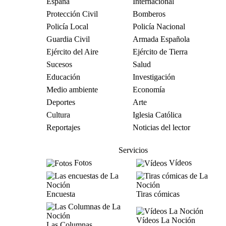
España
Internacional
Protección Civil
Bomberos
Policía Local
Policía Nacional
Guardia Civil
Armada Española
Ejército del Aire
Ejército de Tierra
Sucesos
Salud
Educación
Investigación
Medio ambiente
Economía
Deportes
Arte
Cultura
Iglesia Católica
Reportajes
Noticias del lector
Servicios
Fotos
Vídeos
Encuesta
Tiras cómicas
Vídeos La Noción
Las Columnas