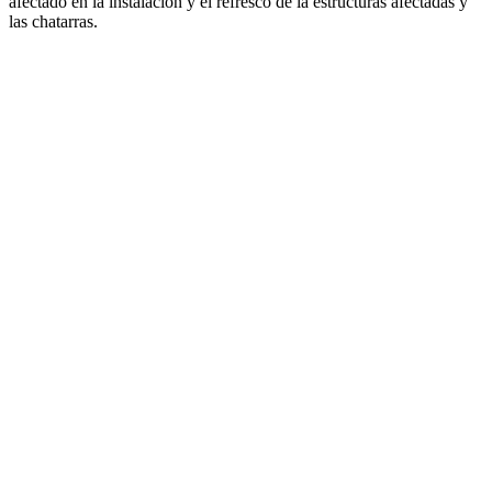
afectado en la instalación y el refresco de la estructuras afectadas y
las chatarras.