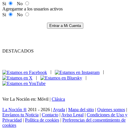
Si
No
Agregarme a los usuarios activos
Si
No
Entrar a Mi Cuenta
DESTACADOS
|
|
|
|
Ver La Noción en: Móvil |
Clásica
La Noción ®
2011 - 2026 |
Ayuda
|
Mapa del sitio
|
Quienes somos
|
Envíanos tu Noticia
|
Contacto
|
Aviso Legal
|
Condiciones de Uso y
Privacidad
|
Política de cookies
|
Preferencias del consentimiento de
cookies