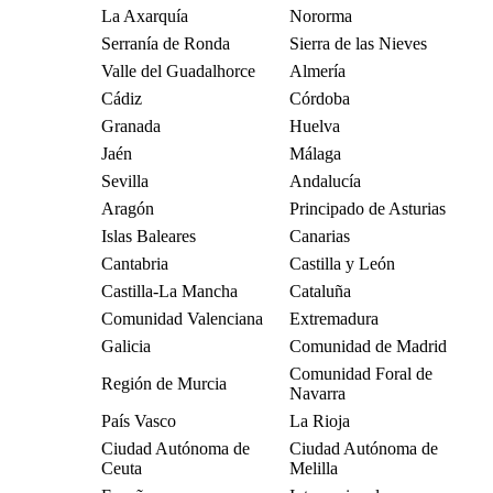
La Axarquía
Nororma
Serranía de Ronda
Sierra de las Nieves
Valle del Guadalhorce
Almería
Cádiz
Córdoba
Granada
Huelva
Jaén
Málaga
Sevilla
Andalucía
Aragón
Principado de Asturias
Islas Baleares
Canarias
Cantabria
Castilla y León
Castilla-La Mancha
Cataluña
Comunidad Valenciana
Extremadura
Galicia
Comunidad de Madrid
Comunidad Foral de
Región de Murcia
Navarra
País Vasco
La Rioja
Ciudad Autónoma de
Ciudad Autónoma de
Ceuta
Melilla