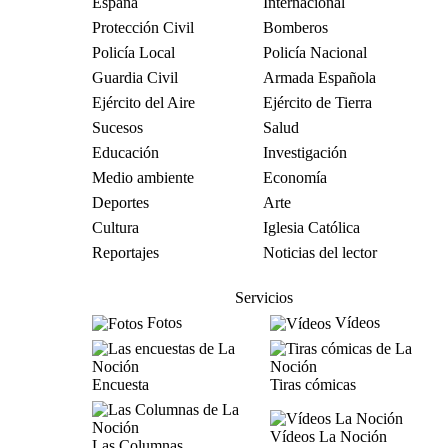
España
Internacional
Protección Civil
Bomberos
Policía Local
Policía Nacional
Guardia Civil
Armada Española
Ejército del Aire
Ejército de Tierra
Sucesos
Salud
Educación
Investigación
Medio ambiente
Economía
Deportes
Arte
Cultura
Iglesia Católica
Reportajes
Noticias del lector
Servicios
Fotos
Vídeos
Encuesta
Tiras cómicas
Vídeos La Noción
Las Columnas