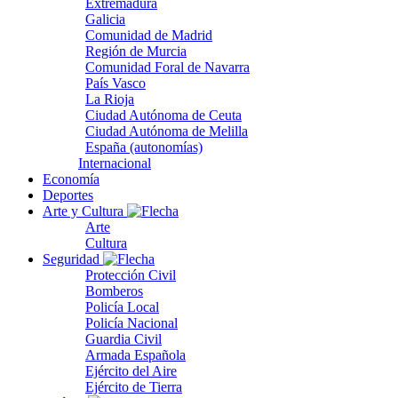
Extremadura
Galicia
Comunidad de Madrid
Región de Murcia
Comunidad Foral de Navarra
País Vasco
La Rioja
Ciudad Autónoma de Ceuta
Ciudad Autónoma de Melilla
España (autonomías)
Internacional
Economía
Deportes
Arte y Cultura
Arte
Cultura
Seguridad
Protección Civil
Bomberos
Policía Local
Policía Nacional
Guardia Civil
Armada Española
Ejército del Aire
Ejército de Tierra