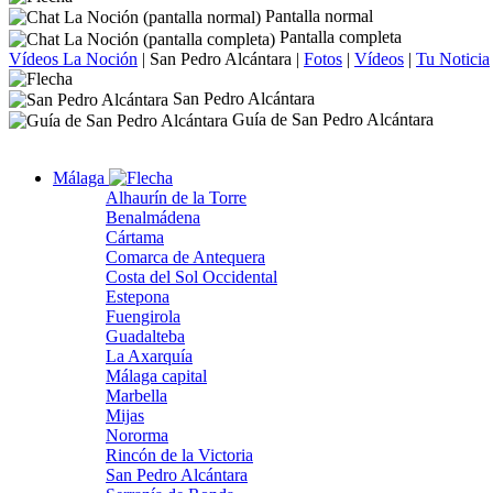
Pantalla normal
Pantalla completa
Vídeos La Noción
|
San Pedro Alcántara
|
Fotos
|
Vídeos
|
Tu Noticia
San Pedro Alcántara
Guía de San Pedro Alcántara
Málaga
Alhaurín de la Torre
Benalmádena
Cártama
Comarca de Antequera
Costa del Sol Occidental
Estepona
Fuengirola
Guadalteba
La Axarquía
Málaga capital
Marbella
Mijas
Nororma
Rincón de la Victoria
San Pedro Alcántara