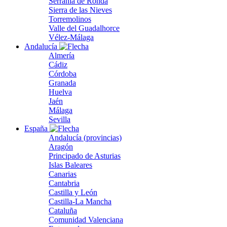
Serranía de Ronda
Sierra de las Nieves
Torremolinos
Valle del Guadalhorce
Vélez-Málaga
Andalucía
Almería
Cádiz
Córdoba
Granada
Huelva
Jaén
Málaga
Sevilla
España
Andalucía (provincias)
Aragón
Principado de Asturias
Islas Baleares
Canarias
Cantabria
Castilla y León
Castilla-La Mancha
Cataluña
Comunidad Valenciana