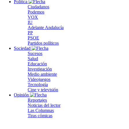
Política
Ciudadanos
Podemos
VOX
IU
Adelante Andalucía
PP
PSOE
Partidos políticos
Sociedad
Sucesos
Salud
Educación
Investigación
Medio ambiente
Videojuegos
Tecnología
Cine y televisión
Opinión
Reportajes
Noticias del lector
Las Columnas
Tiras cómicas