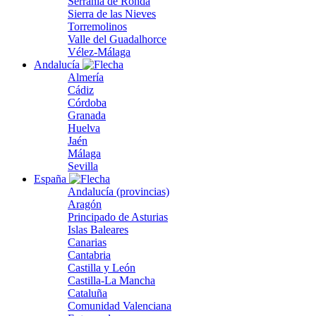
Serranía de Ronda
Sierra de las Nieves
Torremolinos
Valle del Guadalhorce
Vélez-Málaga
Andalucía
Almería
Cádiz
Córdoba
Granada
Huelva
Jaén
Málaga
Sevilla
España
Andalucía (provincias)
Aragón
Principado de Asturias
Islas Baleares
Canarias
Cantabria
Castilla y León
Castilla-La Mancha
Cataluña
Comunidad Valenciana