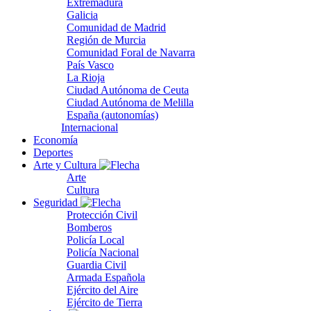
Extremadura
Galicia
Comunidad de Madrid
Región de Murcia
Comunidad Foral de Navarra
País Vasco
La Rioja
Ciudad Autónoma de Ceuta
Ciudad Autónoma de Melilla
España (autonomías)
Internacional
Economía
Deportes
Arte y Cultura
Arte
Cultura
Seguridad
Protección Civil
Bomberos
Policía Local
Policía Nacional
Guardia Civil
Armada Española
Ejército del Aire
Ejército de Tierra