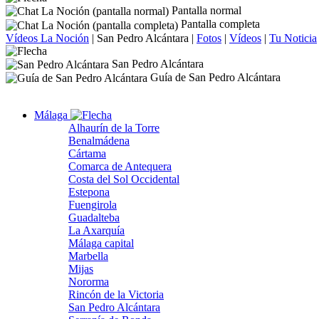
Pantalla normal
Pantalla completa
Vídeos La Noción
|
San Pedro Alcántara
|
Fotos
|
Vídeos
|
Tu Noticia
San Pedro Alcántara
Guía de San Pedro Alcántara
Málaga
Alhaurín de la Torre
Benalmádena
Cártama
Comarca de Antequera
Costa del Sol Occidental
Estepona
Fuengirola
Guadalteba
La Axarquía
Málaga capital
Marbella
Mijas
Nororma
Rincón de la Victoria
San Pedro Alcántara