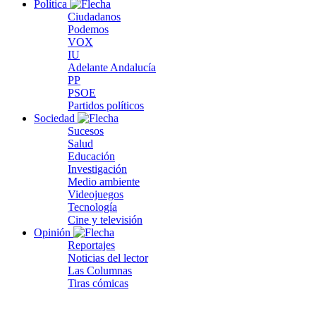
Política
Ciudadanos
Podemos
VOX
IU
Adelante Andalucía
PP
PSOE
Partidos políticos
Sociedad
Sucesos
Salud
Educación
Investigación
Medio ambiente
Videojuegos
Tecnología
Cine y televisión
Opinión
Reportajes
Noticias del lector
Las Columnas
Tiras cómicas