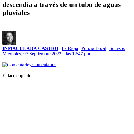
descendía a través de un tubo de aguas
pluviales
INMACULADA CASTRO
|
La Rioja
|
Policía Local
|
Sucesos
Miércoles, 07 Septiembre 2022 a las 12:47 pm
Comentarios
Enlace copiado