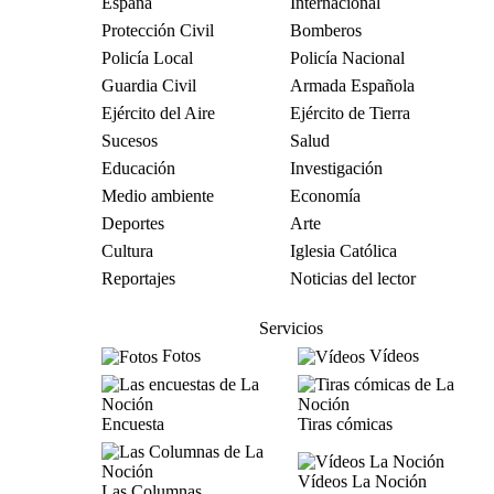
España
Internacional
Protección Civil
Bomberos
Policía Local
Policía Nacional
Guardia Civil
Armada Española
Ejército del Aire
Ejército de Tierra
Sucesos
Salud
Educación
Investigación
Medio ambiente
Economía
Deportes
Arte
Cultura
Iglesia Católica
Reportajes
Noticias del lector
Servicios
Fotos
Vídeos
Encuesta
Tiras cómicas
Vídeos La Noción
Las Columnas