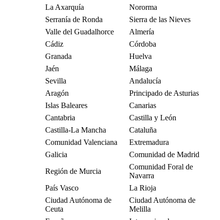
La Axarquía
Nororma
Serranía de Ronda
Sierra de las Nieves
Valle del Guadalhorce
Almería
Cádiz
Córdoba
Granada
Huelva
Jaén
Málaga
Sevilla
Andalucía
Aragón
Principado de Asturias
Islas Baleares
Canarias
Cantabria
Castilla y León
Castilla-La Mancha
Cataluña
Comunidad Valenciana
Extremadura
Galicia
Comunidad de Madrid
Comunidad Foral de
Región de Murcia
Navarra
País Vasco
La Rioja
Ciudad Autónoma de
Ciudad Autónoma de
Ceuta
Melilla