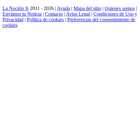
La Noción ®
2011 - 2026 |
Ayuda
|
Mapa del sitio
|
Quienes somos
|
Envíanos tu Noticia
|
Contacto
|
Aviso Legal
|
Condiciones de Uso y
Privacidad
|
Política de cookies
|
Preferencias del consentimiento de
cookies