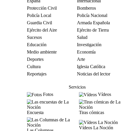
España
Internacional
Protección Civil
Bomberos
Policía Local
Policía Nacional
Guardia Civil
Armada Española
Ejército del Aire
Ejército de Tierra
Sucesos
Salud
Educación
Investigación
Medio ambiente
Economía
Deportes
Arte
Cultura
Iglesia Católica
Reportajes
Noticias del lector
Servicios
Fotos
Vídeos
Encuesta
Tiras cómicas
Vídeos La Noción
Las Columnas