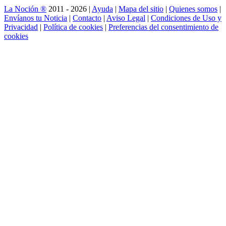
La Noción ®
2011 - 2026 |
Ayuda
|
Mapa del sitio
|
Quienes somos
|
Envíanos tu Noticia
|
Contacto
|
Aviso Legal
|
Condiciones de Uso y
Privacidad
|
Política de cookies
|
Preferencias del consentimiento de
cookies