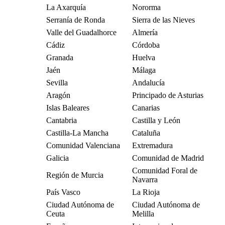
La Axarquía
Nororma
Serranía de Ronda
Sierra de las Nieves
Valle del Guadalhorce
Almería
Cádiz
Córdoba
Granada
Huelva
Jaén
Málaga
Sevilla
Andalucía
Aragón
Principado de Asturias
Islas Baleares
Canarias
Cantabria
Castilla y León
Castilla-La Mancha
Cataluña
Comunidad Valenciana
Extremadura
Galicia
Comunidad de Madrid
Comunidad Foral de
Región de Murcia
Navarra
País Vasco
La Rioja
Ciudad Autónoma de
Ciudad Autónoma de
Ceuta
Melilla