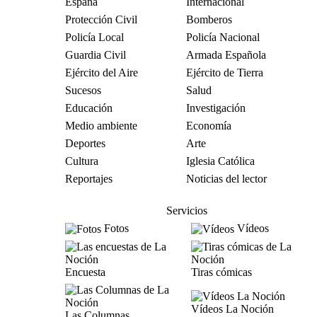
España
Internacional
Protección Civil
Bomberos
Policía Local
Policía Nacional
Guardia Civil
Armada Española
Ejército del Aire
Ejército de Tierra
Sucesos
Salud
Educación
Investigación
Medio ambiente
Economía
Deportes
Arte
Cultura
Iglesia Católica
Reportajes
Noticias del lector
Servicios
Fotos
Vídeos
Encuesta
Tiras cómicas
Vídeos La Noción
Las Columnas