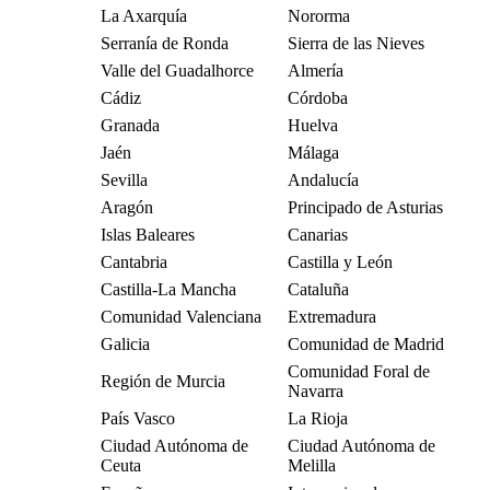
La Axarquía
Nororma
Serranía de Ronda
Sierra de las Nieves
Valle del Guadalhorce
Almería
Cádiz
Córdoba
Granada
Huelva
Jaén
Málaga
Sevilla
Andalucía
Aragón
Principado de Asturias
Islas Baleares
Canarias
Cantabria
Castilla y León
Castilla-La Mancha
Cataluña
Comunidad Valenciana
Extremadura
Galicia
Comunidad de Madrid
Comunidad Foral de
Región de Murcia
Navarra
País Vasco
La Rioja
Ciudad Autónoma de
Ciudad Autónoma de
Ceuta
Melilla