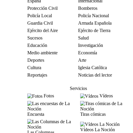
España
Internacional
Protección Civil
Bomberos
Policía Local
Policía Nacional
Guardia Civil
Armada Española
Ejército del Aire
Ejército de Tierra
Sucesos
Salud
Educación
Investigación
Medio ambiente
Economía
Deportes
Arte
Cultura
Iglesia Católica
Reportajes
Noticias del lector
Servicios
Fotos
Vídeos
Encuesta
Tiras cómicas
Vídeos La Noción
Las Columnas