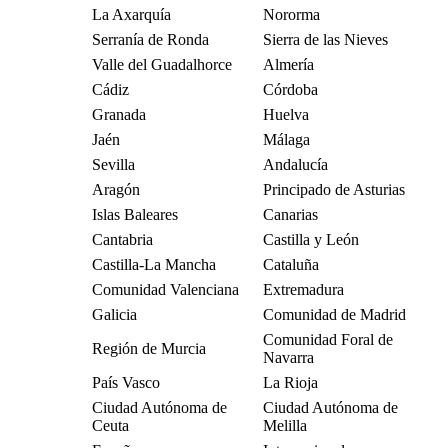
La Axarquía
Nororma
Serranía de Ronda
Sierra de las Nieves
Valle del Guadalhorce
Almería
Cádiz
Córdoba
Granada
Huelva
Jaén
Málaga
Sevilla
Andalucía
Aragón
Principado de Asturias
Islas Baleares
Canarias
Cantabria
Castilla y León
Castilla-La Mancha
Cataluña
Comunidad Valenciana
Extremadura
Galicia
Comunidad de Madrid
Comunidad Foral de
Región de Murcia
Navarra
País Vasco
La Rioja
Ciudad Autónoma de
Ciudad Autónoma de
Ceuta
Melilla