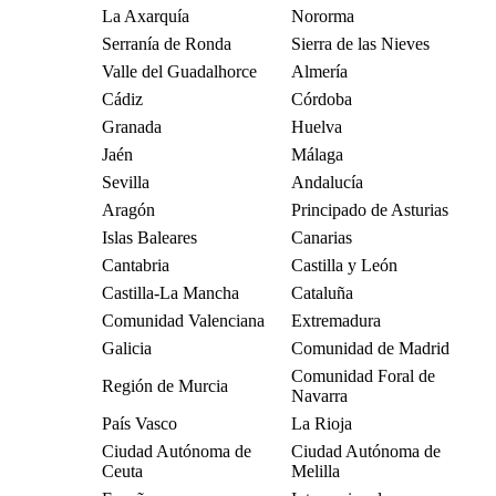
La Axarquía
Nororma
Serranía de Ronda
Sierra de las Nieves
Valle del Guadalhorce
Almería
Cádiz
Córdoba
Granada
Huelva
Jaén
Málaga
Sevilla
Andalucía
Aragón
Principado de Asturias
Islas Baleares
Canarias
Cantabria
Castilla y León
Castilla-La Mancha
Cataluña
Comunidad Valenciana
Extremadura
Galicia
Comunidad de Madrid
Comunidad Foral de
Región de Murcia
Navarra
País Vasco
La Rioja
Ciudad Autónoma de
Ciudad Autónoma de
Ceuta
Melilla