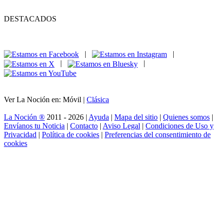
DESTACADOS
|
|
|
|
Ver La Noción en: Móvil |
Clásica
La Noción ®
2011 - 2026 |
Ayuda
|
Mapa del sitio
|
Quienes somos
|
Envíanos tu Noticia
|
Contacto
|
Aviso Legal
|
Condiciones de Uso y
Privacidad
|
Política de cookies
|
Preferencias del consentimiento de
cookies