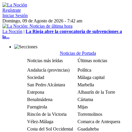
Regístrate
Iniciar Sesión
Domingo, 09 de Agosto de 2026 - 7:42 am
La Noción
|
La Rioja abre la convocatoria de subvenciones a
la...
Noticias de Portada
Noticias más leídas
Últimas noticias
Andalucía (provincias)
Política
Sociedad
Málaga capital
San Pedro Alcántara
Marbella
Estepona
Alhaurín de la Torre
Benalmádena
Cártama
Fuengirola
Mijas
Rincón de la Victoria
Torremolinos
Vélez-Málaga
Comarca de Antequera
Costa del Sol Occidental
Guadalteba