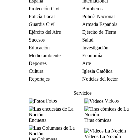
España
Internacional
Protección Civil
Bomberos
Policía Local
Policía Nacional
Guardia Civil
Armada Española
Ejército del Aire
Ejército de Tierra
Sucesos
Salud
Educación
Investigación
Medio ambiente
Economía
Deportes
Arte
Cultura
Iglesia Católica
Reportajes
Noticias del lector
Servicios
Fotos
Vídeos
Encuesta
Tiras cómicas
Vídeos La Noción
Las Columnas