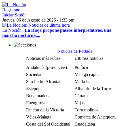
Regístrate
Iniciar Sesión
Jueves, 06 de Agosto de 2026 - 1:33 pm
La Noción
|
La Rioja propone paseos interpretativos, una
marcha nocturna,...
Noticias de Portada
Noticias más leídas
Últimas noticias
Andalucía (provincias)
Política
Sociedad
Málaga capital
San Pedro Alcántara
Marbella
Estepona
Alhaurín de la Torre
Benalmádena
Cártama
Fuengirola
Mijas
Rincón de la Victoria
Torremolinos
Vélez-Málaga
Comarca de Antequera
Costa del Sol Occidental
Guadalteba