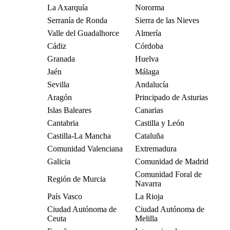
La Axarquía
Nororma
Serranía de Ronda
Sierra de las Nieves
Valle del Guadalhorce
Almería
Cádiz
Córdoba
Granada
Huelva
Jaén
Málaga
Sevilla
Andalucía
Aragón
Principado de Asturias
Islas Baleares
Canarias
Cantabria
Castilla y León
Castilla-La Mancha
Cataluña
Comunidad Valenciana
Extremadura
Galicia
Comunidad de Madrid
Comunidad Foral de
Región de Murcia
Navarra
País Vasco
La Rioja
Ciudad Autónoma de
Ciudad Autónoma de
Ceuta
Melilla