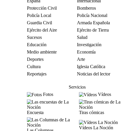
España
Internacional
Protección Civil
Bomberos
Policía Local
Policía Nacional
Guardia Civil
Armada Española
Ejército del Aire
Ejército de Tierra
Sucesos
Salud
Educación
Investigación
Medio ambiente
Economía
Deportes
Arte
Cultura
Iglesia Católica
Reportajes
Noticias del lector
Servicios
Fotos
Vídeos
Encuesta
Tiras cómicas
Vídeos La Noción
Las Columnas