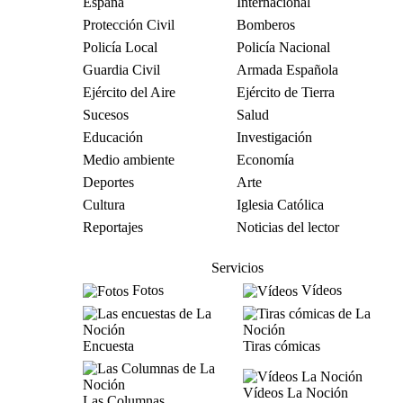
España
Internacional
Protección Civil
Bomberos
Policía Local
Policía Nacional
Guardia Civil
Armada Española
Ejército del Aire
Ejército de Tierra
Sucesos
Salud
Educación
Investigación
Medio ambiente
Economía
Deportes
Arte
Cultura
Iglesia Católica
Reportajes
Noticias del lector
Servicios
Fotos
Vídeos
Encuesta
Tiras cómicas
Vídeos La Noción
Las Columnas