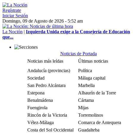
Regístrate
Iniciar Sesión
Domingo, 09 de Agosto de 2026 - 5:52 am
La Noción
|
Izquierda Unida exige a la Consejería de Educación
que...
Noticias de Portada
Noticias más leídas
Últimas noticias
Andalucía (provincias)
Política
Sociedad
Málaga capital
San Pedro Alcántara
Marbella
Estepona
Alhaurín de la Torre
Benalmádena
Cártama
Fuengirola
Mijas
Rincón de la Victoria
Torremolinos
Vélez-Málaga
Comarca de Antequera
Costa del Sol Occidental
Guadalteba