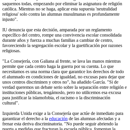
saquemos todas, empezando por eliminar la asignatura de religión
católica. Mientras no se haga, aplicar esta supuesta 'neutralidad
religiosa' solo contra las alumnas musulmanas es profundamente
injusto".
IU denuncia que esta decisión, amparada por un reglamento
específico del centro, rompe una convivencia escolar consolidada
durante años y fuerza a muchas familias a cambiar de centro,
favoreciendo la segregación escolar y la guetificación por razones
religiosas.
"La Consejería, con Galiana al frente, se lava las manos mientras
permite que cada centro haga la guerra por su cuenta. Lo que
necesitamos es una norma clara que garantice los derechos de todo
el alumnado en condiciones de igualdad, no excusas para dejar que
unos centros discriminen y otros no", ha añadido García. "Si de
verdad queremos un debate serio sobre la separación entre religión e
instituciones públicas, tengámoslo, pero no utilicemos esa excusa
para justificar la islamofobia, el racismo o la discriminación
cultural".
Izquierda Unida exige a la Consejería que actúe de inmediato para
garantizar el derecho a la
educación
de las alumnas afectadas y a
frenar esta deriva discriminatoria. "No puede seguir abriendo la
puerta a medidas que fracturan la escuela pública, fomentan la