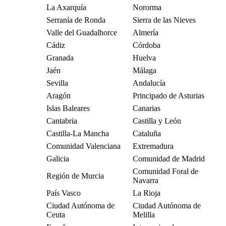
La Axarquía
Nororma
Serranía de Ronda
Sierra de las Nieves
Valle del Guadalhorce
Almería
Cádiz
Córdoba
Granada
Huelva
Jaén
Málaga
Sevilla
Andalucía
Aragón
Principado de Asturias
Islas Baleares
Canarias
Cantabria
Castilla y León
Castilla-La Mancha
Cataluña
Comunidad Valenciana
Extremadura
Galicia
Comunidad de Madrid
Comunidad Foral de
Región de Murcia
Navarra
País Vasco
La Rioja
Ciudad Autónoma de
Ciudad Autónoma de
Ceuta
Melilla