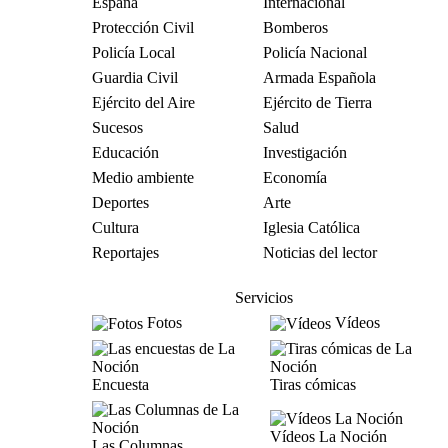
España
Internacional
Protección Civil
Bomberos
Policía Local
Policía Nacional
Guardia Civil
Armada Española
Ejército del Aire
Ejército de Tierra
Sucesos
Salud
Educación
Investigación
Medio ambiente
Economía
Deportes
Arte
Cultura
Iglesia Católica
Reportajes
Noticias del lector
Servicios
Fotos
Vídeos
Encuesta
Tiras cómicas
Vídeos La Noción
Las Columnas