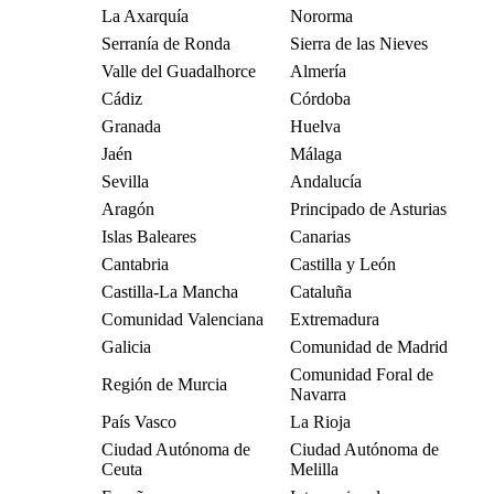
La Axarquía
Nororma
Serranía de Ronda
Sierra de las Nieves
Valle del Guadalhorce
Almería
Cádiz
Córdoba
Granada
Huelva
Jaén
Málaga
Sevilla
Andalucía
Aragón
Principado de Asturias
Islas Baleares
Canarias
Cantabria
Castilla y León
Castilla-La Mancha
Cataluña
Comunidad Valenciana
Extremadura
Galicia
Comunidad de Madrid
Comunidad Foral de
Región de Murcia
Navarra
País Vasco
La Rioja
Ciudad Autónoma de
Ciudad Autónoma de
Ceuta
Melilla