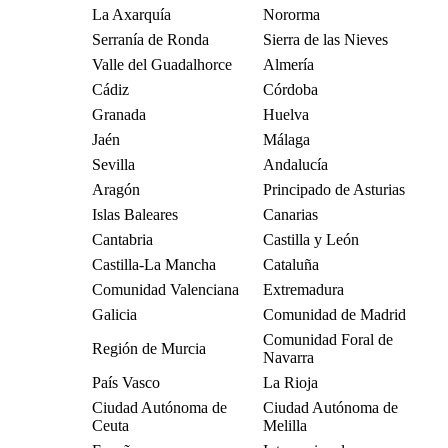
La Axarquía
Nororma
Serranía de Ronda
Sierra de las Nieves
Valle del Guadalhorce
Almería
Cádiz
Córdoba
Granada
Huelva
Jaén
Málaga
Sevilla
Andalucía
Aragón
Principado de Asturias
Islas Baleares
Canarias
Cantabria
Castilla y León
Castilla-La Mancha
Cataluña
Comunidad Valenciana
Extremadura
Galicia
Comunidad de Madrid
Comunidad Foral de
Región de Murcia
Navarra
País Vasco
La Rioja
Ciudad Autónoma de
Ciudad Autónoma de
Ceuta
Melilla