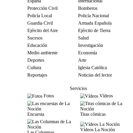
España
Internacional
Protección Civil
Bomberos
Policía Local
Policía Nacional
Guardia Civil
Armada Española
Ejército del Aire
Ejército de Tierra
Sucesos
Salud
Educación
Investigación
Medio ambiente
Economía
Deportes
Arte
Cultura
Iglesia Católica
Reportajes
Noticias del lector
Servicios
Fotos
Vídeos
Encuesta
Tiras cómicas
Vídeos La Noción
Las Columnas