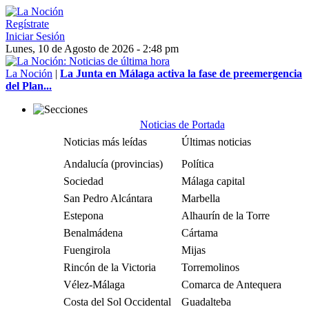
Regístrate
Iniciar Sesión
Lunes, 10 de Agosto de 2026 - 2:48 pm
La Noción
|
La Junta en Málaga activa la fase de preemergencia
del Plan...
Noticias de Portada
Noticias más leídas
Últimas noticias
Andalucía (provincias)
Política
Sociedad
Málaga capital
San Pedro Alcántara
Marbella
Estepona
Alhaurín de la Torre
Benalmádena
Cártama
Fuengirola
Mijas
Rincón de la Victoria
Torremolinos
Vélez-Málaga
Comarca de Antequera
Costa del Sol Occidental
Guadalteba