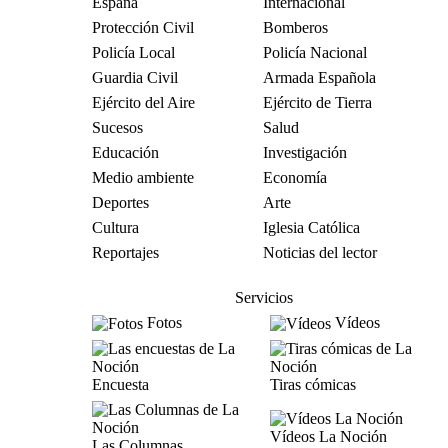
España
Internacional
Protección Civil
Bomberos
Policía Local
Policía Nacional
Guardia Civil
Armada Española
Ejército del Aire
Ejército de Tierra
Sucesos
Salud
Educación
Investigación
Medio ambiente
Economía
Deportes
Arte
Cultura
Iglesia Católica
Reportajes
Noticias del lector
Servicios
Fotos
Vídeos
Encuesta
Tiras cómicas
Vídeos La Noción
Las Columnas