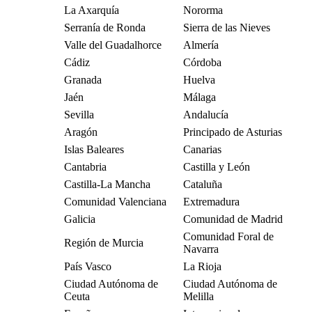
La Axarquía
Nororma
Serranía de Ronda
Sierra de las Nieves
Valle del Guadalhorce
Almería
Cádiz
Córdoba
Granada
Huelva
Jaén
Málaga
Sevilla
Andalucía
Aragón
Principado de Asturias
Islas Baleares
Canarias
Cantabria
Castilla y León
Castilla-La Mancha
Cataluña
Comunidad Valenciana
Extremadura
Galicia
Comunidad de Madrid
Comunidad Foral de
Región de Murcia
Navarra
País Vasco
La Rioja
Ciudad Autónoma de
Ciudad Autónoma de
Ceuta
Melilla