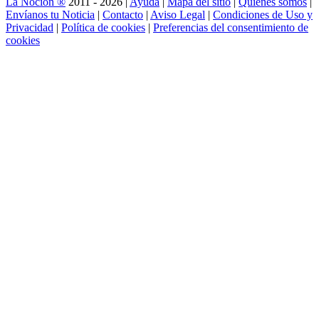
La Noción ®
2011 - 2026 |
Ayuda
|
Mapa del sitio
|
Quienes somos
|
Envíanos tu Noticia
|
Contacto
|
Aviso Legal
|
Condiciones de Uso y
Privacidad
|
Política de cookies
|
Preferencias del consentimiento de
cookies