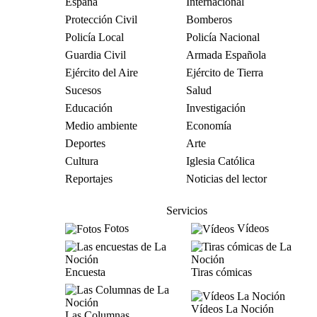
España
Internacional
Protección Civil
Bomberos
Policía Local
Policía Nacional
Guardia Civil
Armada Española
Ejército del Aire
Ejército de Tierra
Sucesos
Salud
Educación
Investigación
Medio ambiente
Economía
Deportes
Arte
Cultura
Iglesia Católica
Reportajes
Noticias del lector
Servicios
Fotos
Vídeos
Encuesta
Tiras cómicas
Vídeos La Noción
Las Columnas