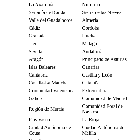
La Axarquía
Nororma
Serranía de Ronda
Sierra de las Nieves
Valle del Guadalhorce
Almería
Cádiz
Córdoba
Granada
Huelva
Jaén
Málaga
Sevilla
Andalucía
Aragón
Principado de Asturias
Islas Baleares
Canarias
Cantabria
Castilla y León
Castilla-La Mancha
Cataluña
Comunidad Valenciana
Extremadura
Galicia
Comunidad de Madrid
Comunidad Foral de
Región de Murcia
Navarra
País Vasco
La Rioja
Ciudad Autónoma de
Ciudad Autónoma de
Ceuta
Melilla